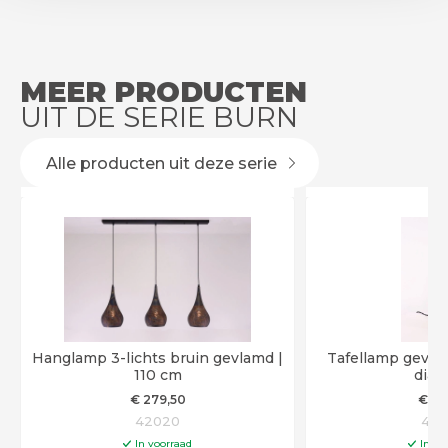
MEER PRODUCTEN
UIT DE SERIE BURN
Alle producten uit deze serie
Hanglamp 3-lichts bruin gevlamd |
Tafellamp gevla
110 cm
dia1
€
279
,50
€
95
42020
430
In voorraad
In vo