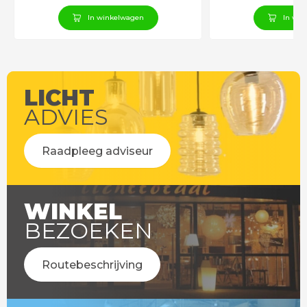
In winkelwagen
In win
LICHT
ADVIES
Raadpleeg adviseur
WINKEL
BEZOEKEN
Routebeschrijving