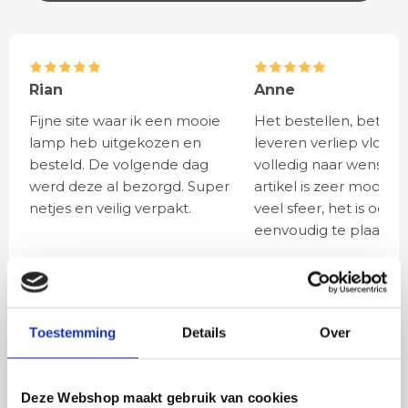
Rian
Anne
Fijne site waar ik een mooie
Het bestellen, betale
lamp heb uitgekozen en
leveren verliep vlot e
besteld. De volgende dag
volledig naar wens. He
werd deze al bezorgd. Super
artikel is zeer mooi e
netjes en veilig verpakt.
veel sfeer, het is ook
eenvoudig te plaatsen
BESTEL
INCLUSIEF
LICHTBRONNEN
Toestemming
Details
Over
LED lamp 4 watt E27
Deze Webshop maakt gebruik van cookies