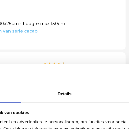
130x25cm - hoogte max 150cm
 van serie cacao
Yvonne
betalen en
Wij hadden 2 lampen besteld
vlot en volledig
met totaal 11 mondgeblazen
Details
rtikel is zeer
kappen. Dit was zeer goed
eel sfeer, het is
verpakt geleverd. Wij bevelen dit
e plaatsen.
bedrijf zeker aan!
k van cookies
ent en advertenties te personaliseren, om functies voor social
. Ook delen we informatie over uw gebruik van onze site met on