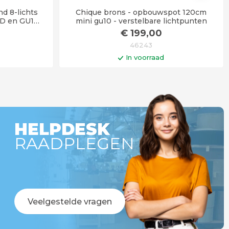
d 8-lichts
Chique brons - opbouwspot 120cm
ED en GU10
mini gu10 - verstelbare lichtpunten
€
199
,00
46243
In voorraad
gen
In winkelwagen
ken
Levertijd 3 - 4 weken
HELPDESK
RAADPLEGEN
Veelgestelde vragen