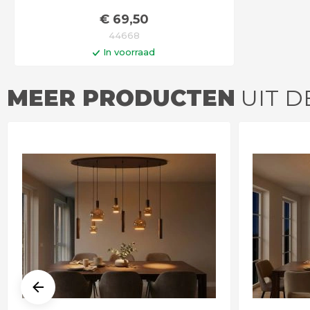
€
69
,50
44668
In voorraad
In winkelwagen
MEER PRODUCTEN
UIT D
Levertijd 3 - 4 weken