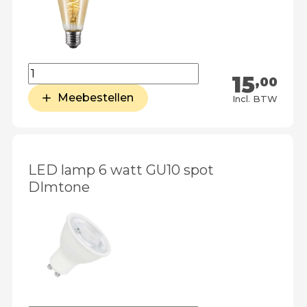
15
,00
Meebestellen
Incl. BTW
LED lamp 6 watt GU10 spot
DImtone