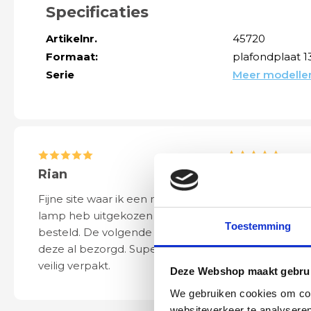
Specificaties
Artikelnr.
45720
Formaat:
plafondplaat 
Serie
Meer modellen
Rian
Anne
Fijne site waar ik een mooie
Het bestellen, 
lamp heb uitgekozen en
leveren verliep 
Toestemming
besteld. De volgende dag werd
naar wens. Het a
deze al bezorgd. Super netjes en
mooi en schept v
veilig verpakt.
ook eenvoudig t
Deze Webshop maakt gebrui
We gebruiken cookies om cont
websiteverkeer te analyseren