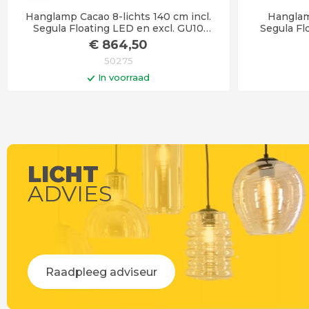
Hanglamp Cacao 8-lichts 140 cm incl.
Hanglam
Segula Floating LED en excl. GU10
Segula Fl
spots
€
864
,50
50275
In voorraad
In winkelwagen
Levertijd 3 - 4 weken
Le
LICHT
ADVIES
Raadpleeg adviseur