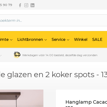
Volg ons via Facebook
Volg ons via Instagram
Volg ons via Linkedin
65 90 79
uimte
Lichtbronnen
Service
Winkel
SALE
,-
Werkdagen vóór 14:00 besteld, dezelfde dag verzonden
le glazen en 2 koker spots - 
Hanglamp Cacao -