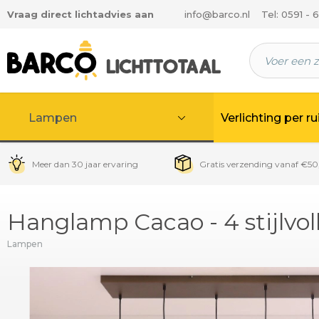
Vraag direct lichtadvies aan
info@barco.nl
Tel: 0591 - 
 hoofdinhoud
Lampen
Verlichting per r
Meer dan 30 jaar ervaring
Gratis verzending vanaf €50
Hanglamp Cacao - 4 stijlvol
Lampen