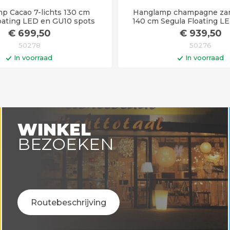
p Cacao 7-lichts 130 cm
Hanglamp champagne zan
oating LED en GU10 spots
140 cm Segula Floating L
spots
€
699
,50
€
939
,50
50278
50276
In voorraad
In voorraad
In winkelwagen
In winkelwa
vertijd 3 - 4 weken
Levertijd 3 - 4 we
WINKEL
BEZOEKEN
Routebeschrijving