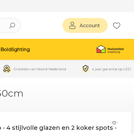
Account
Boldlighting
Grootste van Noord-Nederland
4 jaar garantie op LED
130cm
 4 stijlvolle glazen en 2 koker spots -