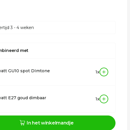
rtijd 3 - 4 weken
mbineerd met
watt GU10 spot DImtone
1x
att E27 goud dimbaar
1x
In het winkelmandje