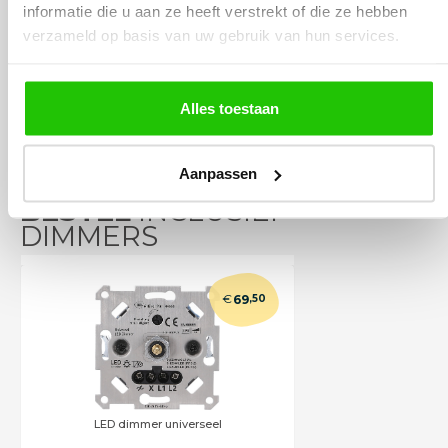
Incl. BTW
informatie die u aan ze heeft verstrekt of die ze hebben
verzameld op basis van uw gebruik van hun services.
Meebestellen
Alles toestaan
Aanpassen
BESTEL
INCLUSIEF
DIMMERS
€
69
,50
LED dimmer universeel