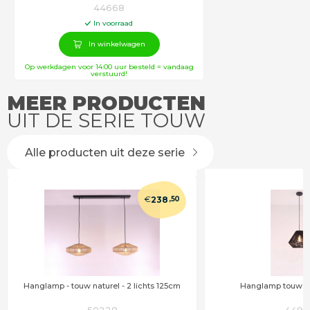
44668
In voorraad
In winkelwagen
Op werkdagen voor 14:00 uur besteld = vandaag
verstuurd!
MEER PRODUCTEN
UIT DE SERIE TOUW
Alle producten uit deze serie
€
238
,50
Hanglamp - touw naturel - 2 lichts 125cm
Hanglamp touw - 