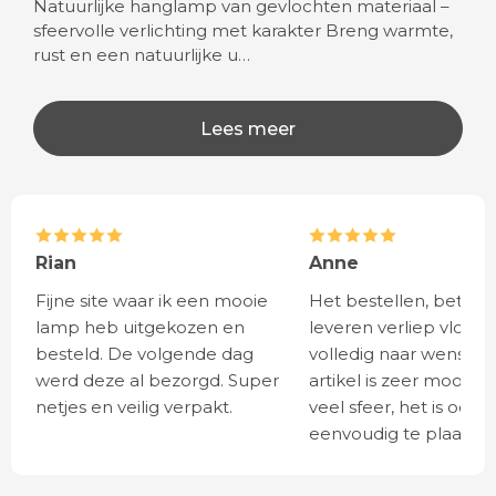
Natuurlijke hanglamp van gevlochten materiaal –
sfeervolle verlichting met karakter Breng warmte,
rust en een natuurlijke u…
Lees meer
Rian
Anne
Fijne site waar ik een mooie
Het bestellen, betale
lamp heb uitgekozen en
leveren verliep vlot e
besteld. De volgende dag
volledig naar wens. He
werd deze al bezorgd. Super
artikel is zeer mooi e
netjes en veilig verpakt.
veel sfeer, het is ook
eenvoudig te plaatsen