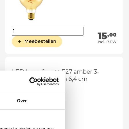
15
,00
Meebestellen
Incl. BTW
LED lamp 6 watt E27 amber 3-
standen 260 lumen 6,4 cm
Over
 media te bieden en om ons