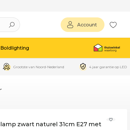
Account
Boldlighting
Grootste van Noord-Nederland
4 jaar garantie op LED
r
amp zwart naturel 31cm E27 met