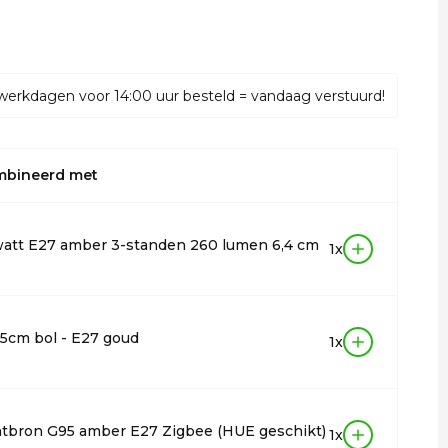
werkdagen voor 14:00 uur besteld = vandaag verstuurd!
mbineerd met
att E27 amber 3-standen 260 lumen 6,4 cm
1x
.5cm bol - E27 goud
1x
chtbron G95 amber E27 Zigbee (HUE geschikt)
1x