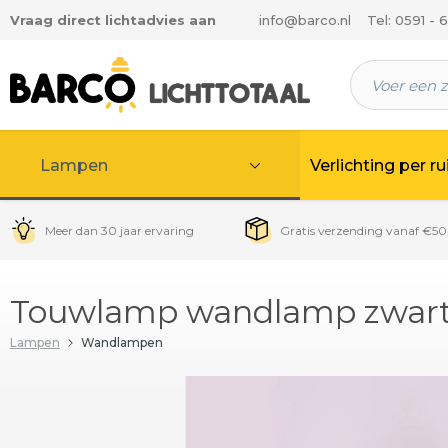
Vraag direct lichtadvies aan
info@barco.nl
Tel: 0591 - 
 hoofdinhoud
Lampen
Verlichting per r
Meer dan 30 jaar ervaring
Gratis verzending vanaf €50
Touwlamp wandlamp zwart 
Lampen
Wandlampen