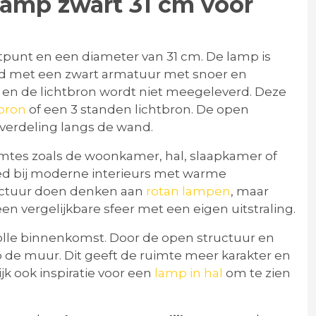
amp zwart 31 cm voor
tpunt en een diameter van 31 cm. De lamp is
d met een zwart armatuur met snoer en
7 en de lichtbron wordt niet meegeleverd. Deze
tbron
of een 3 standen lichtbron. De open
tverdeling langs de wand.
imtes zoals de woonkamer, hal, slaapkamer of
oed bij moderne interieurs met warme
ructuur doen denken aan
rotan lampen
, maar
en vergelijkbare sfeer met een eigen uitstraling.
olle binnenkomst. Door de open structuur en
 de muur. Dit geeft de ruimte meer karakter en
jk ook inspiratie voor een
lamp in hal
om te zien