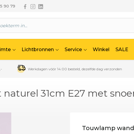
Volg ons via Facebook
Volg ons via Instagram
Volg ons via Linkedin
65 90 79
uimte
Lichtbronnen
Service
Winkel
SALE
,-
Werkdagen vóór 14:00 besteld, dezelfde dag verzonden
naturel 31cm E27 met snoe
Touwlamp wandl