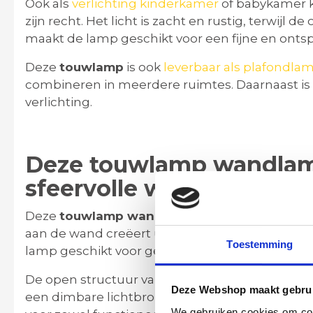
Ook als
verlichting kinderkamer
of babykamer 
zijn recht. Het licht is zacht en rustig, terwijl d
maakt de lamp geschikt voor een fijne en ontsp
Deze
touwlamp
is ook
leverbaar als plafondla
combineren in meerdere ruimtes. Daarnaast is
verlichting.
Deze touwlamp wandlamp
sfeervolle wandverlichti
Deze
touwlamp wandlamp
is ideaal als aanvul
aan de wand creëert u gericht licht zonder dat
Toestemming
lamp geschikt voor gebruik naast een bank, bed
De open structuur van het touw zorgt voor een 
Deze Webshop maakt gebrui
een dimbare lichtbron stemt u de lichtsterkte 
We gebruiken cookies om cont