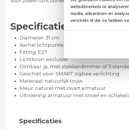
voor zowel functioneel licht als extra sfeer in d
websiteverkeer te analyseren
media, adverteren en analys
verstrekt of die ze hebben v
Specificaties van deze 
Diameter: 31 cm
Aantal lichtpunten: 1
Fitting: E27
Lichtbron: exclusief
Dimbaar: ja, met stekkerdimmer of 3 stan
Geschikt voor: SMART zigbee verlichting
Materiaal: natuurlijk touw
Kleur: naturel met zwart armatuur
Uitvoering: armatuur met snoer en schakel
Specificaties