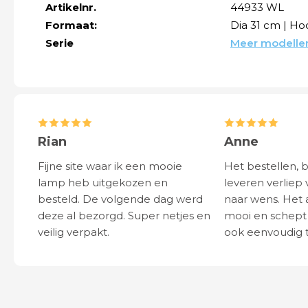
Artikelnr.
44933 WL
Formaat:
Dia 31 cm | H
Serie
Meer modellen
Rian
Anne
Fijne site waar ik een mooie
Het bestellen, 
lamp heb uitgekozen en
leveren verliep 
besteld. De volgende dag werd
naar wens. Het a
deze al bezorgd. Super netjes en
mooi en schept v
veilig verpakt.
ook eenvoudig t