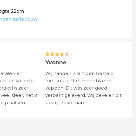
oogte 22cm
 van serie touw
Yvonne
betalen en
Wij hadden 2 lampen besteld
vlot en volledig
met totaal 11 mondgeblazen
rtikel is zeer
kappen. Dit was zeer goed
eel sfeer, het is
verpakt geleverd. Wij bevelen dit
e plaatsen.
bedrijf zeker aan!