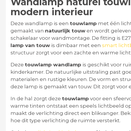
Wandlamp naturel touwl
modern interieur
Deze wandlamp is een
touwlamp
met één lich
gemaakt van
natuurlijk touw
en wordt gelever
schakelaar voor wandmontage. De fitting is E2
lamp van touw
is dimbaar met een
smart lich
structuur zorgt voor een zachte en warme lich
Deze
touwlamp wandlamp
is geschikt voor ru
kinderkamer. De natuurlijke uitstraling past g
materialen en rustige kleuren. De vorm en st
deze lamp is gemaakt van touw. Dit zorgt voor e
In de hal zorgt deze
touwlamp
voor een sfeerv
warme tinten ontstaat een speels lichtbeeld op
maakt de verlichting direct een blikvanger. Beki
hoe dit type verlichting de ruimte versterkt.