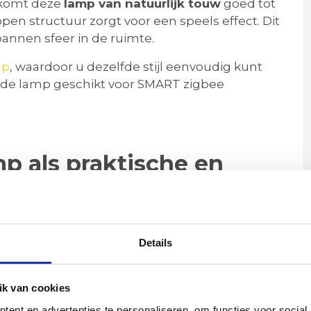
komt deze
lamp van natuurlijk touw
goed tot
e open structuur zorgt voor een speels effect. Dit
annen sfeer in de ruimte.
mp
, waardoor u dezelfde stijl eenvoudig kunt
 de lamp geschikt voor SMART zigbee
 als praktische en
ng
lende verlichting in een ruimte. Door plaatsing
 de lamp veel ruimte inneemt. Dit maakt de
Details
 of in een gang.
warm en diffuus lichteffect. In combinatie met
k van cookies
eenvoudig af. Zo is deze
lamp van touw
geschikt
ent en advertenties te personaliseren, om functies voor social