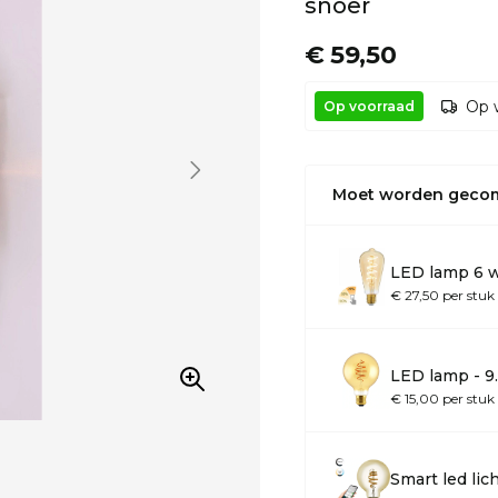
snoer
€ 59,50
Op 
Op voorraad
Moet worden geco
LED lamp 6 w
€ 27,50 per stuk
LED lamp - 9
€ 15,00 per stuk
Smart led li