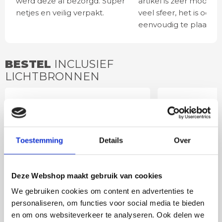
werd deze al bezorgd. Super
artikel is zeer mooi e
netjes en veilig verpakt.
veel sfeer, het is ook
eenvoudig te plaatsen
BESTEL
INCLUSIEF
LICHTBRONNEN
Smart led lichtbron G95
LED lamp -
amber E27 Zigbee
E27 goud
(HUE geschikt)
Toestemming
Details
Over
Deze Webshop maakt gebruik van cookies
We gebruiken cookies om content en advertenties te
personaliseren, om functies voor social media te bieden
en om ons websiteverkeer te analyseren. Ook delen we