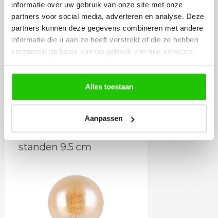
informatie over uw gebruik van onze site met onze
partners voor social media, adverteren en analyse. Deze
partners kunnen deze gegevens combineren met andere
24
informatie die u aan ze heeft verstrekt of die ze hebben
,50
verzameld op basis van uw gebruik van hun services.
Incl. BTW
Alles toestaan
Meebestellen
Aanpassen
LED lamp amber 3-
standen 9.5 cm