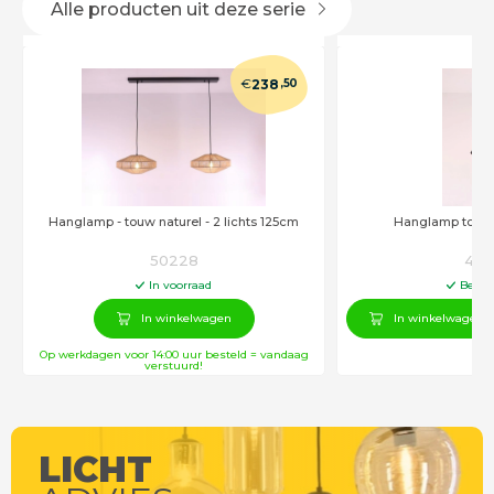
Alle producten uit deze serie
€
238
,50
Hanglamp - touw naturel - 2 lichts 125cm
Hanglamp touw 
50228
449
In voorraad
Besch
In winkelwagen
In winkelwagen
Op werkdagen voor 14:00 uur besteld = vandaag
verstuurd!
LICHT