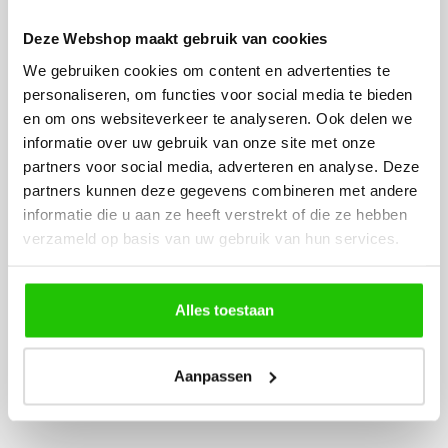
€ 12,50 per stuk
Deze Webshop maakt gebruik van cookies
We gebruiken cookies om content en advertenties te
LED lamp 6 watt E27 amber 3-
1x
standen 260 lumen 6,4 cm
personaliseren, om functies voor social media te bieden
€ 27,50 per stuk
en om ons websiteverkeer te analyseren. Ook delen we
informatie over uw gebruik van onze site met onze
partners voor social media, adverteren en analyse. Deze
−
+
In het winkelmandje
partners kunnen deze gegevens combineren met andere
informatie die u aan ze heeft verstrekt of die ze hebben
verzameld op basis van uw gebruik van hun services.
Ook in onze winkel in Emmen te bezichtigen
Voor 14:00 besteld, vandaag verstuurd!
Alles toestaan
Gratis verzending in NL vanaf €50,-
4 jaar garantie op LED
Aanpassen