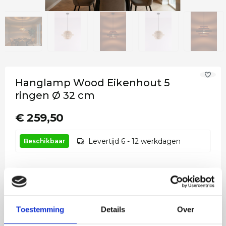
Hanglamp Wood Eikenhout 5
ringen Ø 32 cm
€ 259,50
Levertijd 6 - 12 werkdagen
Beschikbaar
Moet worden gecombineerd met
Toestemming
Details
Over
LED lamp 4 watt E27 goud
1x