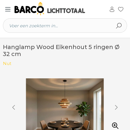
 hoofdinhoud
Hanglamp Wood Eikenhout 5 ringen Ø
32 cm
Nut