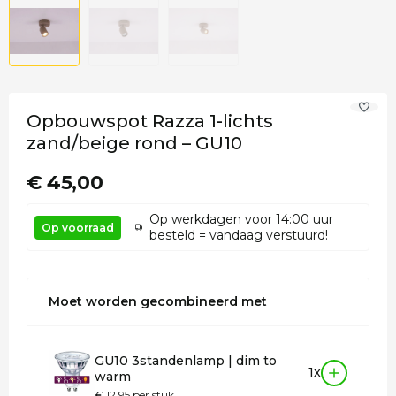
Opbouwspot Razza 1-lichts
zand/beige rond – GU10
€ 45,00
Op werkdagen voor 14:00 uur
Op voorraad
besteld = vandaag verstuurd!
Moet worden gecombineerd met
GU10 3standenlamp | dim to
1x
warm
€ 12,95 per stuk