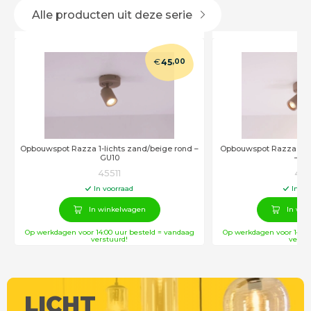
Alle producten uit deze serie
€
45
,00
Opbouwspot Razza 1-lichts zand/beige rond –
Opbouwspot Razza 2-li
GU10
– G
45511
455
In voorraad
In vo
In winkelwagen
In win
Op werkdagen voor 14:00 uur besteld = vandaag
Op werkdagen voor 14:00
verstuurd!
verstu
LICHT