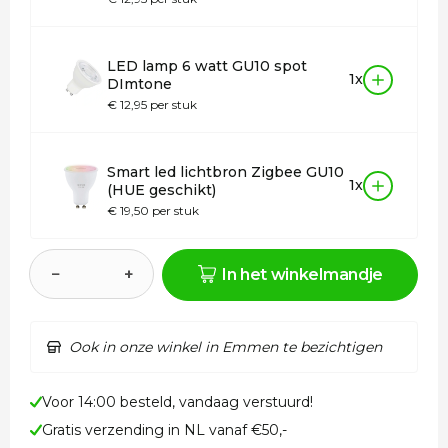
LED lamp 6 watt GU10 spot
1x
DImtone
€ 12,95 per stuk
Smart led lichtbron Zigbee GU10
1x
(HUE geschikt)
€ 19,50 per stuk
−
+
In het winkelmandje
Ook in onze winkel in Emmen te bezichtigen
Voor 14:00 besteld, vandaag verstuurd!
Gratis verzending in NL vanaf €50,-