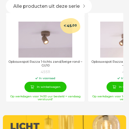
Alle producten uit deze serie
€
45
,00
Opbouwspot Razza 1-lichts zand/beige rond –
Opbouwspot Razza 2-li
GU10
– G
45511
455
In voorraad
In vo
In winkelwagen
In win
Op werkdagen voor 14:00 uur besteld = vandaag
Op werkdagen voor 14:00
verstuurd!
verstu
LICHT