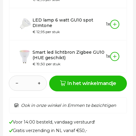
LED lamp 6 watt GU10 spot
1x
DImtone
€ 12,95 per stuk
Smart led lichtbron Zigbee GU10
1x
(HUE geschikt)
€ 19,50 per stuk
−
+
In het winkelmandje
Ook in onze winkel in Emmen te bezichtigen
Voor 14:00 besteld, vandaag verstuurd!
Gratis verzending in NL vanaf €50,-