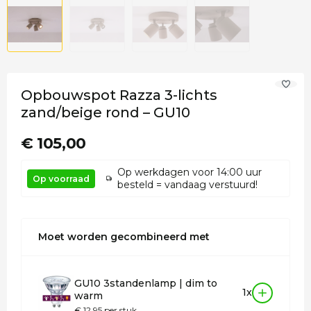
Opbouwspot Razza 3-lichts
zand/beige rond – GU10
€ 105,00
Op werkdagen voor 14:00 uur
Op voorraad
besteld = vandaag verstuurd!
Moet worden gecombineerd met
GU10 3standenlamp | dim to
1x
warm
€ 12,95 per stuk