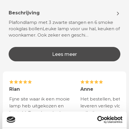
Beschrijving
Plafondlamp met 3 zwarte stangen en 6 smoke
rookglas bollenLeuke lamp voor uw hal, keuken of
woonkamer. Ook zeker een geschi…
Lees meer
Rian
Anne
Fijne site waar ik een mooie
Het bestellen, betale
lamp heb uitgekozen en
leveren verliep vlot e
besteld. De volgende dag
volledig naar wens. He
werd deze al bezorgd. Super
artikel is zeer mooi e
netjes en veilig verpakt.
veel sfeer, het is ook