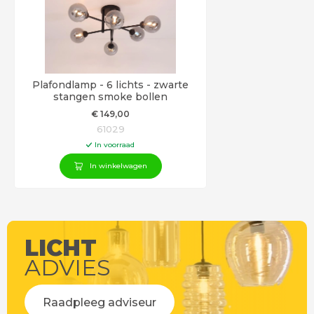
Plafondlamp - 6 lichts - zwarte
stangen smoke bollen
€
149
,00
61029
In voorraad
In winkelwagen
LICHT
ADVIES
Raadpleeg adviseur