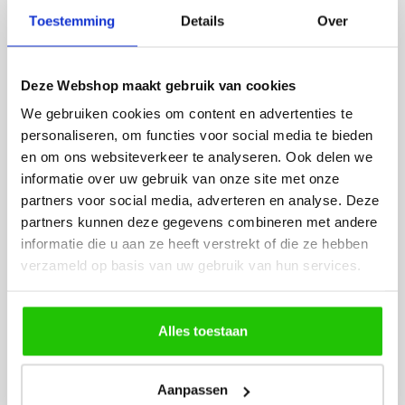
eenvoudig te plaatsen
Toestemming
Details
Over
BESTEL
INCLUSIEF
Deze Webshop maakt gebruik van cookies
LICHTBRONNEN
We gebruiken cookies om content en advertenties te
personaliseren, om functies voor social media te bieden
en om ons websiteverkeer te analyseren. Ook delen we
LED G9 lichtbron 3-
LED G9 3,
informatie over uw gebruik van onze site met onze
stappen dimbaar -
warm lich
partners voor social media, adverteren en analyse. Deze
memory functie
partners kunnen deze gegevens combineren met andere
informatie die u aan ze heeft verstrekt of die ze hebben
verzameld op basis van uw gebruik van hun services.
Alles toestaan
Aanpassen