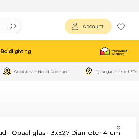
Account
Boldlighting
Grootste van Noord-Nederland
4 jaar garantie op LED
d - Opaal glas - 3xE27 Diameter 41cm