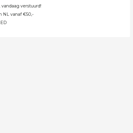
, vandaag verstuurd!
in NL vanaf €50,-
 LED