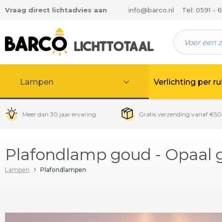
Vraag direct lichtadvies aan
info@barco.nl
Tel: 0591 - 
 hoofdinhoud
Lampen
Verlichting per r
Meer dan 30 jaar ervaring
Gratis verzending vanaf €50
Plafondlamp goud - Opaal 
Lampen
Plafondlampen