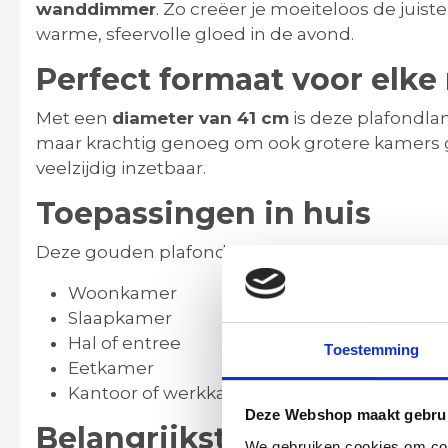
wanddimmer
. Zo creëer je moeiteloos de juiste
warme, sfeervolle gloed in de avond.
Perfect formaat voor elke
Met een
diameter van 41 cm
is deze plafondla
maar krachtig genoeg om ook grotere kamers go
veelzijdig inzetbaar.
Toepassingen in huis
Deze gouden plafondlamp komt perfect tot zijn
Woonkamer
Slaapkamer
Hal of entree
Toestemming
Eetkamer
Kantoor of werkkamer
Deze Webshop maakt gebrui
Belangrijkste kenmerken
We gebruiken cookies om cont