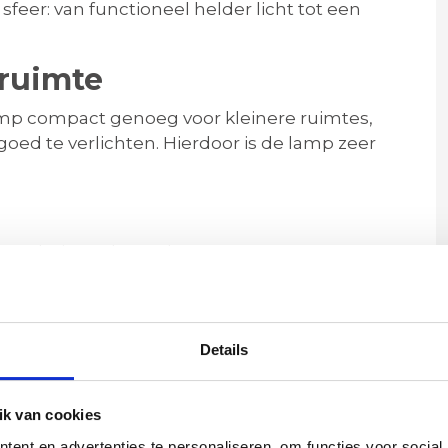
 sfeer: van functioneel helder licht tot een
 ruimte
mp compact genoeg voor kleinere ruimtes,
ed te verlichten. Hierdoor is de lamp zeer
 recht in onder andere:
Details
k van cookies
ent en advertenties te personaliseren, om functies voor social