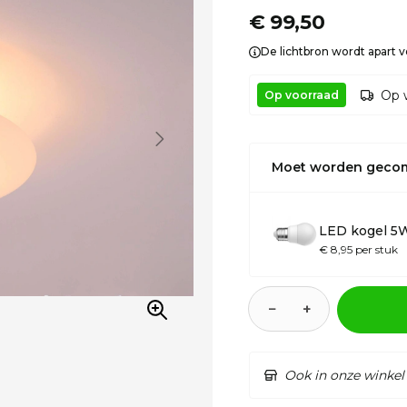
€ 99,50
De lichtbron wordt apart 
Op 
Op voorraad
Moet worden geco
LED kogel 5
€ 8,95 per stuk
−
+
Ook in onze winkel