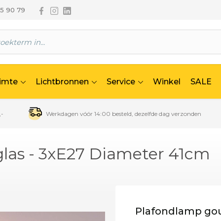
Volg ons via Facebook
Volg ons via Instagram
Volg ons via Linkedin
65 90 79
uimte
Lichtbronnen
Service
Winkel
SALE
,-
Werkdagen vóór 14:00 besteld, dezelfde dag verzonden
glas - 3xE27 Diameter 41cm
Plafondlamp gou