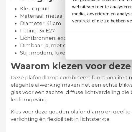
websiteverkeer te analyseren
Kleur: goud
media, adverteren en analys
Materiaal: metaal en opaal glas
verstrekt of die ze hebben v
Diameter: 41 cm
Fitting: 3x E27
Lichtbronnen: exclusief
Dimbaar: ja, met dimbare LED lichtbronn
Stijl: modern, luxe, minimalistisch
Waarom kiezen voor deze
Deze plafondlamp combineert functionaliteit 
elegante afwerking maken het een echte blikva
glas voor een zachte, diffuse lichtverdeling die
leefomgeving.
Kies voor deze gouden plafondlamp en geef je i
verlichting én flexibiliteit in lichtsterkte.