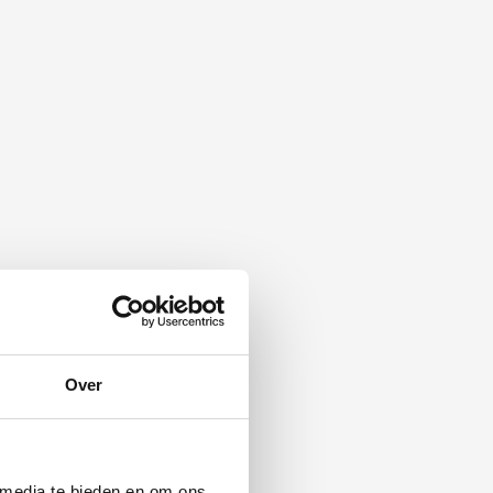
Over
 media te bieden en om ons