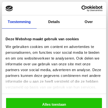
Lees meer
Toestemming
Details
Over
Deze Webshop maakt gebruik van cookies
Rian
Anne
We gebruiken cookies om content en advertenties te
Fijne site waar ik een mooie
Het bestellen, betale
personaliseren, om functies voor social media te bieden
lamp heb uitgekozen en
leveren verliep vlot e
en om ons websiteverkeer te analyseren. Ook delen we
besteld. De volgende dag
volledig naar wens. He
informatie over uw gebruik van onze site met onze
werd deze al bezorgd. Super
artikel is zeer mooi e
partners voor social media, adverteren en analyse. Deze
netjes en veilig verpakt.
veel sfeer, het is ook
partners kunnen deze gegevens combineren met andere
eenvoudig te plaatsen
informatie die u aan ze heeft verstrekt of die ze hebben
verzameld op basis van uw gebruik van hun services.
Alles toestaan