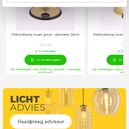
Plafondlamp zwart goud - diameter 26cm
Plafondlamp zwart g
44378
610
In voorraad
In vo
In winkelwagen
In win
Op werkdagen voor 14:00 uur besteld = vandaag
Op werkdagen voor 14:00
verstuurd!
verstu
LICHT
ADVIES
Raadpleeg adviseur