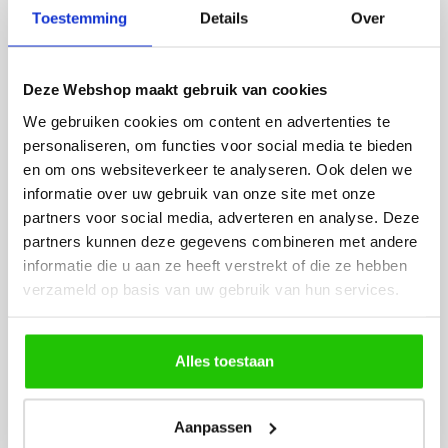
Fijne site waar ik een mooie
Het bestellen, betale
Toestemming
Details
Over
lamp heb uitgekozen en
leveren verliep vlot e
besteld. De volgende dag
volledig naar wens. He
werd deze al bezorgd. Super
artikel is zeer mooi e
Deze Webshop maakt gebruik van cookies
netjes en veilig verpakt.
veel sfeer, het is ook
We gebruiken cookies om content en advertenties te
eenvoudig te plaatsen
personaliseren, om functies voor social media te bieden
en om ons websiteverkeer te analyseren. Ook delen we
informatie over uw gebruik van onze site met onze
partners voor social media, adverteren en analyse. Deze
partners kunnen deze gegevens combineren met andere
informatie die u aan ze heeft verstrekt of die ze hebben
verzameld op basis van uw gebruik van hun services.
MEER PRODUCTEN
UIT DE SERIE UPLED
Alles toestaan
Alle producten uit deze serie
Aanpassen
€
129
,00