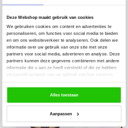
werd deze al bezorgd. Super
artikel is zeer mooi e
netjes en veilig verpakt.
veel sfeer, het is ook
Deze Webshop maakt gebruik van cookies
eenvoudig te plaatsen
We gebruiken cookies om content en advertenties te
personaliseren, om functies voor social media te bieden
en om ons websiteverkeer te analyseren. Ook delen we
informatie over uw gebruik van onze site met onze
partners voor social media, adverteren en analyse. Deze
partners kunnen deze gegevens combineren met andere
informatie die u aan ze heeft verstrekt of die ze hebben
MEER PRODUCTEN
verzameld op basis van uw gebruik van hun services.
UIT DE SERIE UPLED
Alle producten uit deze serie
Alles toestaan
€
129
,00
Aanpassen