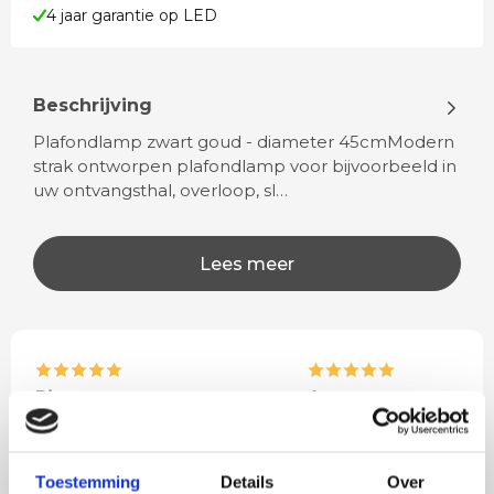
4 jaar garantie op LED
Beschrijving
Plafondlamp zwart goud - diameter 45cmModern
strak ontworpen plafondlamp voor bijvoorbeeld in
uw ontvangsthal, overloop, sl…
Lees meer
Rian
Anne
Fijne site waar ik een mooie
Het bestellen, betale
lamp heb uitgekozen en
leveren verliep vlot e
Toestemming
Details
Over
besteld. De volgende dag
volledig naar wens. He