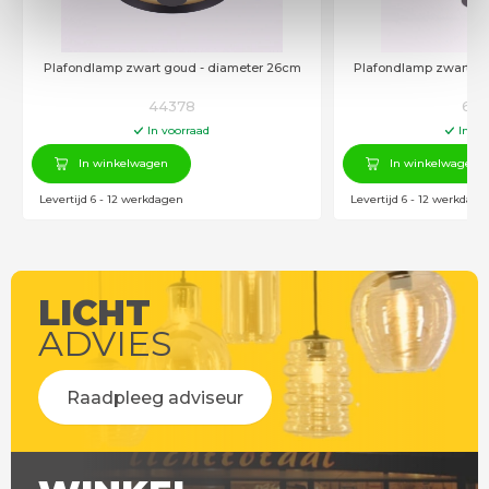
Plafondlamp zwart goud - diameter 26cm
Plafondlamp zwart g
44378
610
In voorraad
In vo
In winkelwagen
In winkelwagen
Levertijd 6 - 12 werkdagen
Levertijd 6 - 12 werkdage
LICHT
ADVIES
Raadpleeg adviseur