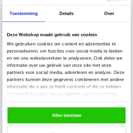
Toestemming
Details
Over
BESTEL
INCLUSIEF
LICHTBRONNEN
Deze Webshop maakt gebruik van cookies
We gebruiken cookies om content en advertenties te
LED lamp 6 watt opaal
LED lamp 
personaliseren, om functies voor social media te bieden
E27
E27
en om ons websiteverkeer te analyseren. Ook delen we
informatie over uw gebruik van onze site met onze
partners voor social media, adverteren en analyse. Deze
partners kunnen deze gegevens combineren met andere
informatie die u aan ze heeft verstrekt of die ze hebben
verzameld op basis van uw gebruik van hun services.
Alles toestaan