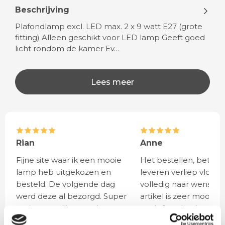
Beschrijving
Plafondlamp excl. LED max. 2 x 9 watt E27 (grote
fitting) Alleen geschikt voor LED lamp Geeft goed
licht rondom de kamer Ev…
Lees meer
Rian
Anne
Fijne site waar ik een mooie
Het bestellen, betale
lamp heb uitgekozen en
leveren verliep vlot e
besteld. De volgende dag
volledig naar wens. He
werd deze al bezorgd. Super
artikel is zeer mooi e
netjes en veilig verpakt.
veel sfeer, het is ook
eenvoudig te plaatsen