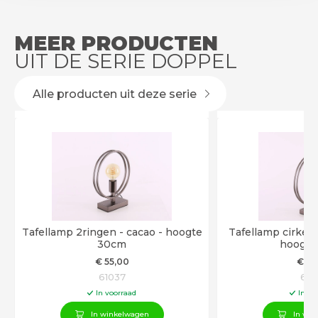
MEER PRODUCTEN
UIT DE SERIE DOPPEL
Alle producten uit deze serie
Tafellamp 2ringen - cacao - hoogte
Tafellamp cirkel 
30cm
hoogte
€
55
,00
€
65
61037
610
In voorraad
In vo
In winkelwagen
In win