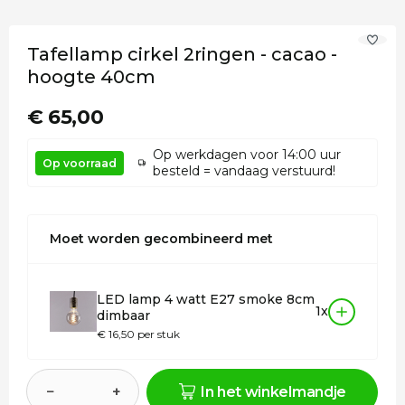
Tafellamp cirkel 2ringen - cacao -
hoogte 40cm
€ 65,00
Op werkdagen voor 14:00 uur
Op voorraad
besteld = vandaag verstuurd!
Moet worden gecombineerd met
LED lamp 4 watt E27 smoke 8cm
1x
dimbaar
€ 16,50 per stuk
−
+
In het winkelmandje