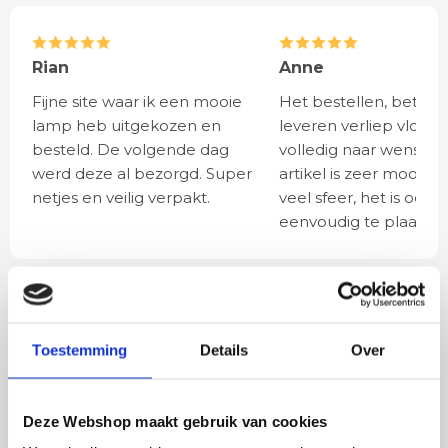
Rian
Anne
Fijne site waar ik een mooie
Het bestellen, betale
lamp heb uitgekozen en
leveren verliep vlot e
besteld. De volgende dag
volledig naar wens. He
werd deze al bezorgd. Super
artikel is zeer mooi e
netjes en veilig verpakt.
veel sfeer, het is ook
eenvoudig te plaatsen
BESTEL
INCLUSIEF
LICHTBRONNEN
Toestemming
Details
Over
LED lamp 4 watt E27
Deze Webshop maakt gebruik van cookies
smoke 8cm dimbaar