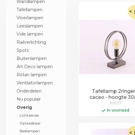
Wandlampen
Tafellampen
€
Vloerlampen
Leeslampen
Vide lampen
Railverlichting
Spots
Buitenlampen
Art Deco lampen
Rotan lampen
Ventilatorlampen
Onderdelen
Tafellamp 2ringen
cacao - hoogte 3
Nu populair
61037
Overig
In voorraad
Lichtadvies
In winkelwag
Oplaadbaar
Op werkdagen voor 14:0
Bedlampen
€
besteld = vandaag verst