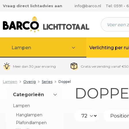
Vraag direct lichtadvies aan
info@barco.nl
Tel: 0591 - 
 hoofdinhoud
Lampen
Verlichting per r
Meer dan 30 jaar ervaring
Gratis verzending vanaf €50
Lampen
Overig
Series
Doppel
DOPPE
Categorieën
Lampen
Hanglampen
Plafondlampen