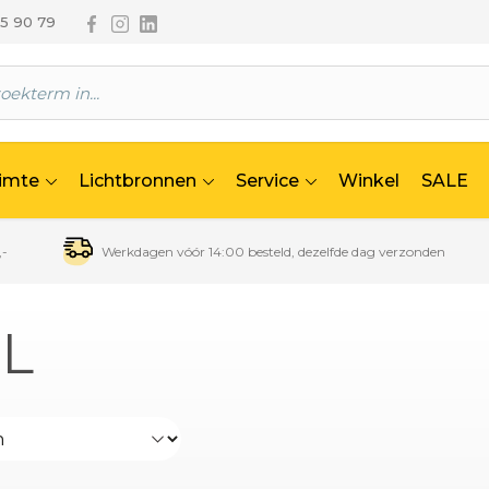
Volg ons via Facebook
Volg ons via Instagram
Volg ons via Linkedin
65 90 79
uimte
Lichtbronnen
Service
Winkel
SALE
,-
Werkdagen vóór 14:00 besteld, dezelfde dag verzonden
L