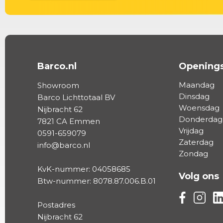
Barco.nl
Openings
Maandag
Showroom
Dinsdag
Barco Lichttotaal BV
Woensdag
Nijbracht 62
Donderdag
7821 CA Emmen
Vrijdag
0591-659079
Zaterdag
info@barco.nl
Zondag
KvK-nummer: 04058685
Volg ons
Btw-nummer: 8078.87.006.B.01
Volg ons vi
Volg on
Vo
Postadres
Nijbracht 62