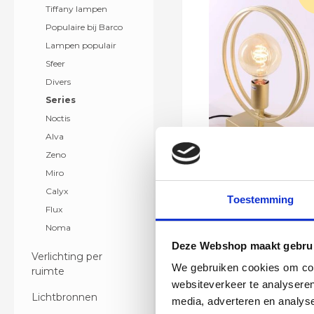
Tiffany lampen
Populaire bij Barco
Lampen populair
Sfeer
Divers
Series
Noctis
Alva
Zeno
Miro
Tafellamp 2ringen -
Calyx
- hoogte 30cm
Toestemming
61081
Flux
Beschikbaar
Noma
In winkelwag
Deze Webshop maakt gebrui
Verlichting per
We gebruiken cookies om cont
ruimte
Levertijd 6 - 12 werkd
websiteverkeer te analyseren
Lichtbronnen
media, adverteren en analys