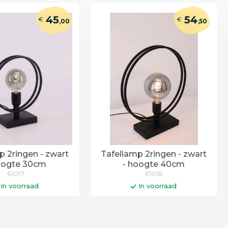
45
54
€
€
,00
,50
p 2ringen - zwart
Tafellamp 2ringen - zwart
oogte 30cm
- hoogte 40cm
61017
61018
In voorraad
In voorraad
n winkelwagen
In winkelwagen
gen voor 14:00 uur
Op werkdagen voor 14:00 uur
 vandaag verstuurd!
besteld = vandaag verstuurd!