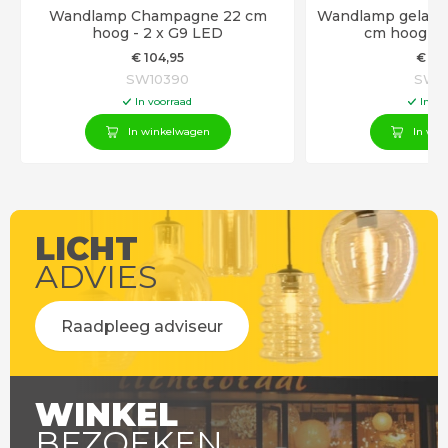
Wandlamp Champagne 22 cm
Wandlamp gelaag
hoog - 2 x G9 LED
cm hoog - 
€
104
,95
€
13
SW10390
SW10
In voorraad
In vo
In winkelwagen
In win
LICHT
ADVIES
Raadpleeg adviseur
WINKEL
BEZOEKEN