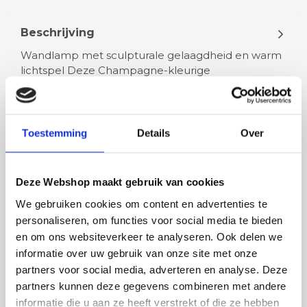
Beschrijving
Wandlamp met sculpturale gelaagdheid en warm
lichtspel Deze Champagne-kleurige
wandlamp brengt een subtiele luxe die niet o…
Lees meer
Toestemming
Details
Over
Deze Webshop maakt gebruik van cookies
We gebruiken cookies om content en advertenties te
Rian
Anne
personaliseren, om functies voor social media te bieden
en om ons websiteverkeer te analyseren. Ook delen we
Fijne site waar ik een mooie
Het bestellen, betale
informatie over uw gebruik van onze site met onze
lamp heb uitgekozen en
leveren verliep vlot e
partners voor social media, adverteren en analyse. Deze
besteld. De volgende dag
volledig naar wens. He
partners kunnen deze gegevens combineren met andere
werd deze al bezorgd. Super
artikel is zeer mooi e
informatie die u aan ze heeft verstrekt of die ze hebben
netjes en veilig verpakt.
veel sfeer, het is ook