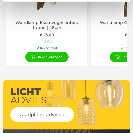
Wandlamp kraanvogel antiek
Wandlamp Giraf
brons | 48cm
€
75
,00
€
79
43813
431
In voorraad
In vo
In winkelwagen
In win
LICHT
ADVIES
Raadpleeg adviseur