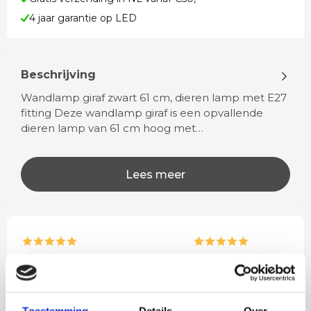
4 jaar garantie op LED
Beschrijving
Wandlamp giraf zwart 61 cm, dieren lamp met E27
fitting Deze wandlamp giraf is een opvallende
dieren lamp van 61 cm hoog met…
Lees meer
Rian
Anne
Fijne site waar ik een mooie
Het bestellen, betale
lamp heb uitgekozen en
leveren verliep vlot e