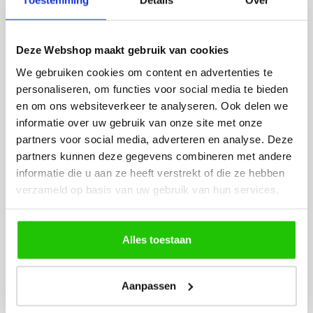
Toestemming
Details
Over
besteld. De volgende dag
volledig naar wens. He
werd deze al bezorgd. Super
artikel is zeer mooi e
netjes en veilig verpakt.
veel sfeer, het is ook
Deze Webshop maakt gebruik van cookies
eenvoudig te plaatsen
We gebruiken cookies om content en advertenties te
personaliseren, om functies voor social media te bieden
en om ons websiteverkeer te analyseren. Ook delen we
informatie over uw gebruik van onze site met onze
partners voor social media, adverteren en analyse. Deze
partners kunnen deze gegevens combineren met andere
informatie die u aan ze heeft verstrekt of die ze hebben
MEER PRODUCTEN
verzameld op basis van uw gebruik van hun services.
UIT DE SERIE ANIMALS
Alle producten uit deze serie
Alles toestaan
Aanpassen