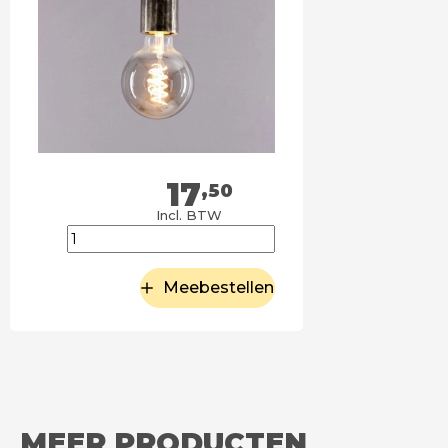
17
,50
Incl. BTW
Meebestellen
MEER PRODUCTEN