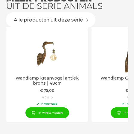
UIT DE SERIE ANIMALS
Alle producten uit deze serie
Wandlamp kraanvogel antiek
Wandlamp Giraf
brons | 48cm
€
75
,00
€
79
43813
431
In voorraad
In vo
In winkelwagen
In win