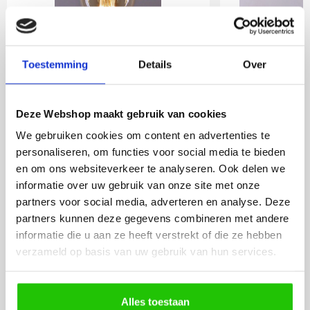
22
Toestemming
Details
,50
Over
Incl. BTW
Deze Webshop maakt gebruik van cookies
Meebestellen
We gebruiken cookies om content en advertenties te
personaliseren, om functies voor social media te bieden
en om ons websiteverkeer te analyseren. Ook delen we
informatie over uw gebruik van onze site met onze
3standen| E27 grote
LED lamp 
partners voor social media, adverteren en analyse. Deze
fitting | smoke | 125mm
goud 12,5
partners kunnen deze gegevens combineren met andere
12,5cm
informatie die u aan ze heeft verstrekt of die ze hebben
verzameld op basis van uw gebruik van hun services.
Alles toestaan