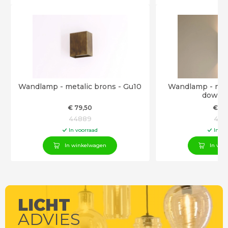
Wandlamp - metalic brons - Gu10
Wandlamp - meta
down -
€
79
,50
€
94
44889
448
In voorraad
In vo
In winkelwagen
In win
LICHT
ADVIES