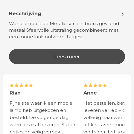
Beschrijving
Wandlamp uit de Metalic serie in brons gevlamd
metaal Sfeervolle uitstraling gecombineerd met
een mooi slank ontwerp. Uitgev…
Lees meer
Rian
Anne
Fijne site waar ik een mooie
Het bestellen, betale
lamp heb uitgekozen en
leveren verliep vlot e
besteld. De volgende dag
volledig naar wens. He
werd deze al bezorgd. Super
artikel is zeer mooi e
netjes en veilig verpakt.
veel sfeer, het is ook