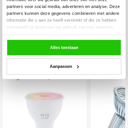
partners voor social media, adverteren en analyse. Deze
12
partners kunnen deze gegevens combineren met andere
,95
informatie die u aan ze heeft verstrekt of die ze hebben
Incl. BTW
verzameld op basis van uw gebruik van hun services.
Meebestellen
Alles toestaan
Aanpassen
Smart led lichtbron
Philips L
Zigbee GU10 (HUE
2700 kel
geschikt)