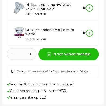
Philips LED lamp 4W 2700
1x
kelvin DIMBAAR
€ 8,95 per stuk
GU10 3standenlamp | dim to
1x
warm
€ 12,95 per stuk
−
+
In het winkelmandje
Ook in onze winkel in Emmen te bezichtigen
Voor 14:00 besteld, vandaag verstuurd!
Gratis verzending in NL vanaf €50,-
4 jaar garantie op LED