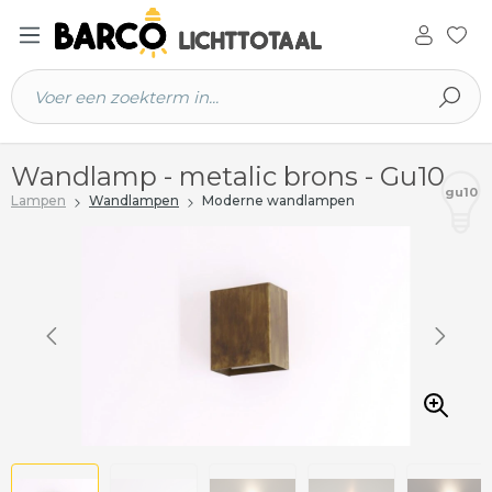
 hoofdinhoud
Wandlamp - metalic brons - Gu10
gu10
Lampen
Wandlampen
Moderne wandlampen