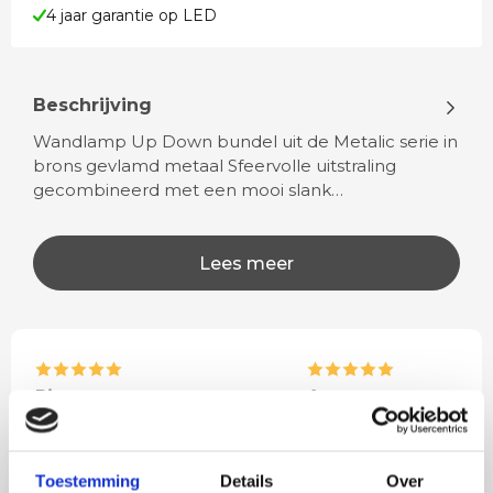
4 jaar garantie op LED
Beschrijving
Wandlamp Up Down bundel uit de Metalic serie in
brons gevlamd metaal Sfeervolle uitstraling
gecombineerd met een mooi slank…
Lees meer
Rian
Anne
Fijne site waar ik een mooie
Het bestellen, betale
lamp heb uitgekozen en
leveren verliep vlot e
Toestemming
Details
Over
besteld. De volgende dag
volledig naar wens. He