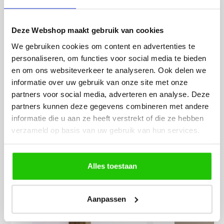
werd deze al bezorgd. Super
artikel is zeer mooi e
netjes en veilig verpakt.
veel sfeer, het is ook
Deze Webshop maakt gebruik van cookies
eenvoudig te plaatsen
We gebruiken cookies om content en advertenties te
personaliseren, om functies voor social media te bieden
en om ons websiteverkeer te analyseren. Ook delen we
informatie over uw gebruik van onze site met onze
partners voor social media, adverteren en analyse. Deze
partners kunnen deze gegevens combineren met andere
informatie die u aan ze heeft verstrekt of die ze hebben
MEER PRODUCTEN
verzameld op basis van uw gebruik van hun services.
UIT DE SERIE METALICO
Alle producten uit deze serie
Alles toestaan
€
79
,50
Aanpassen