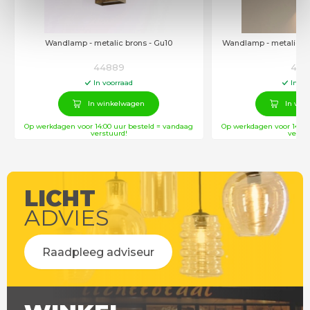
Wandlamp - metalic brons - Gu10
Wandlamp - metalic br
44889
448
In voorraad
In vo
In winkelwagen
In win
Op werkdagen voor 14:00 uur besteld = vandaag
Op werkdagen voor 14:00
verstuurd!
verstu
LICHT
ADVIES
Raadpleeg adviseur