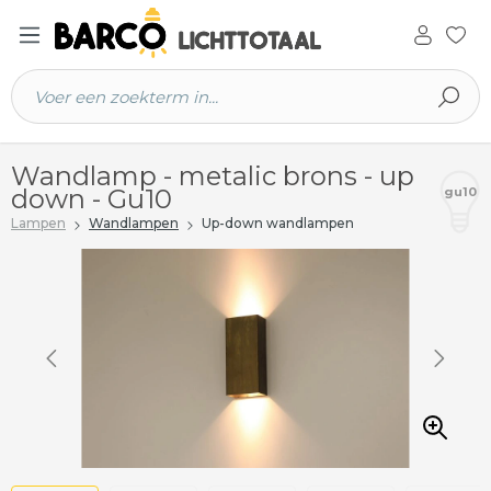
 hoofdinhoud
Wandlamp - metalic brons - up
down - Gu10
gu10
Lampen
Wandlampen
Up-down wandlampen