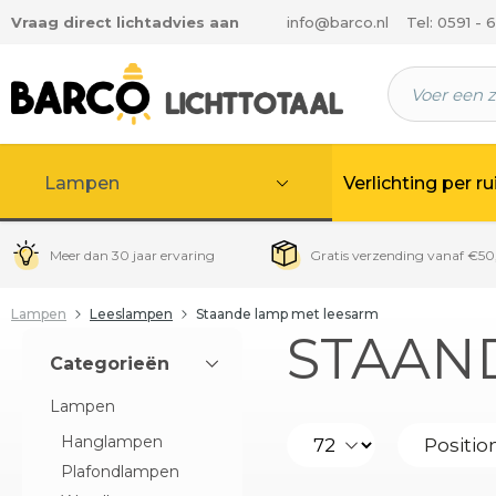
Vraag direct lichtadvies aan
info@barco.nl
Tel: 0591 - 
 hoofdinhoud
Lampen
Verlichting per r
Meer dan 30 jaar ervaring
Gratis verzending vanaf €50
Lampen
Leeslampen
Staande lamp met leesarm
STAAN
Categorieën
Lampen
Hanglampen
Plafondlampen