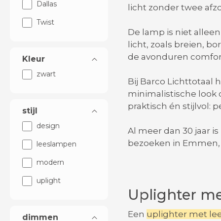
Dallas
licht zonder twee afz
Twist
De lamp is niet alleen
licht, zoals breien, 
de avonduren comfort
Kleur
zwart
Bij Barco Lichttotaal
minimalistische look 
praktisch én stijlvol
stijl
design
Al meer dan 30 jaar is
bezoeken in Emmen, 
leeslampen
modern
uplight
Uplighter m
Een
uplighter met l
dimmen