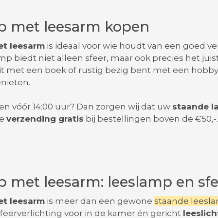
p met leesarm kopen
et leesarm
is ideaal voor wie houdt van een goed ve
 biedt niet alleen sfeer, maar ook precies het juist
 zit met een boek of rustig bezig bent met een hobby
nieten.
en vóór 14:00 uur? Dan zorgen wij dat uw
staande l
de
verzending gratis
bij bestellingen boven de €50,-.
 met leesarm: leeslamp en sfee
et leesarm
is meer dan een gewone
staande leesl
sfeerverlichting voor in de kamer én gericht
leeslich