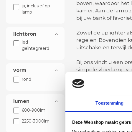
boven, waardoor het li
ja, inclusief op
kamer. Aan de lamp z
lamp
bij uw bank of favoriet
Zowel de uplighter a
lichtbron
regelen. Bovendien k
led
uitschakelen terwijl 
geïntegreerd
Bij ons vindt u een b
simpele vloerlamp voo
vorm
En als u uw vloerlam
rond
lumen
Toestemming
LED leeslamp
600-900lm
De
LED leeslamp
is e
2250-3000lm
Deze Webshop maakt gebrui
uur mee, dus u kunt l
We gebruiken cookies om cont