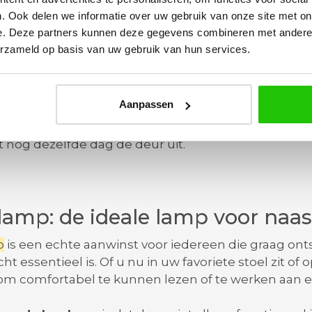
n zijn daardoor veilig en prettig in gebruik.
. Ook delen we informatie over uw gebruik van onze site met on
e. Deze partners kunnen deze gegevens combineren met andere i
 van de
LED leeslamp
makkelijk zelf instellen met 
erzameld op basis van uw gebruik van hun services.
g meer licht en 's avonds een rustiger sfeer.
LED ve
le lichtbronnen, goed voor uw energierekening én v
Aanpassen
t staande leesarm
combineert het beste van twee
 het praktische comfort van een verstelbare arm. Bi
 nog dezelfde dag de deur uit.
lamp: de ideale lamp voor naas
p
is een echte aanwinst voor iedereen die graag on
ht essentieel is. Of u nu in uw favoriete stoel zit of
 om comfortabel te kunnen lezen of te werken aan e