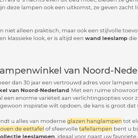
jn deze lampen ook een uitkomst, ze geven zacht li
jn niet alleen praktisch, maar ook een stijlvolle toev
 klassieke look, er is altijd een
wand leeslamp
die 
 lampenwinkel van Noord-Nede
 meer dan 30 jaar een vertrouwd adres voor lampen en
kel van Noord-Nederland
. Met een ruime showroom
al een enorme variëteit aan verlichtingsopties voor
f gewoon inspiratie wilt opdoen, de kans is groot dat 
 vindt u alles van moderne
glazen hanglampen
tot e
boven de eettafel
of sfeervolle
tafellampen
bent u bi
collectie leeslampen
, ideaal voor naast uw favoriete