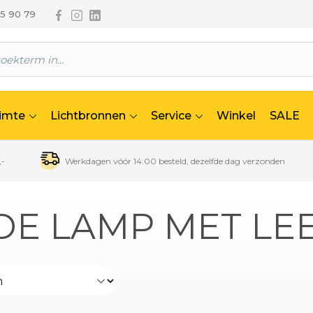
Volg ons via Facebook
Volg ons via Instagram
Volg ons via Linkedin
65 90 79
uimte
Lichtbronnen
Service
Winkel
SALE
,-
Werkdagen vóór 14:00 besteld, dezelfde dag verzonden
DE LAMP MET LE