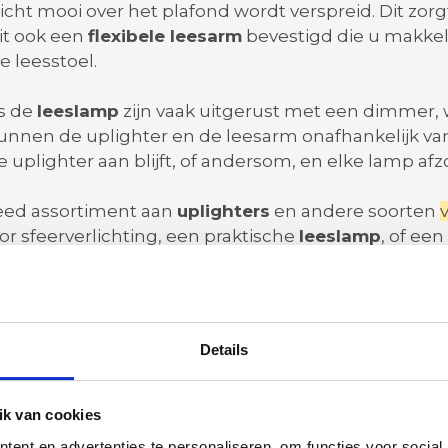
cht mooi over het plafond wordt verspreid. Dit zorgt
it ook een
flexibele leesarm
bevestigd die u makkeli
e leesstoel.
ls de
leeslamp
zijn vaak uitgerust met een dimmer, 
unnen de uplighter en de leesarm onafhankelijk va
de uplighter aan blijft, of andersom, en elke lamp af
reed assortiment aan
uplighters
en andere soorten
r sfeerverlichting, een praktische
leeslamp
, of ee
p wilt aanvullen met een
wandlamp
die ook een lees
Details
: zuinig en langdurig licht
en uitkomst als u comfort en energiebesparing bela
k van cookies
ang genieten van goed licht zonder steeds lampen t
ent en advertenties te personaliseren, om functies voor social