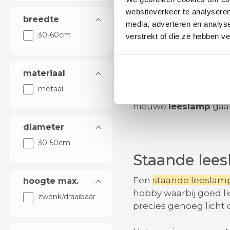
niet na lang gebruik, e
websiteverkeer te analyseren
breedte
media, adverteren en analys
U kunt de helderheid
30-60cm
verstrekt of die ze hebben v
ook. Zo heeft u overda
stroom dan traditione
materiaal
Een
LED leeslamp me
metaal
verbruik van led, met
nieuwe
leeslamp
gaat
diameter
30-50cm
Staande lees
Een
staande leeslam
hoogte max.
hobby waarbij goed lic
zwenk/draaibaar
precies genoeg licht