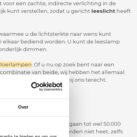
 voor een zachte, indirecte verlichting in de
jk kunt verstellen, zodat u gericht
leeslicht
heeft
waarmee u de lichtsterkte naar wens kunt
n elkaar bediend worden. U kunt de leeslamp
zonderlijk dimmen.
vloerlampen
. Of u nu op zoek bent naar een
n combinatie van beide, wij hebben het allemaal.
functie heeft, kunt u ook bij ons terecht.
Over
ngrijk vindt. Deze lampen gaan tot wel 50.000
e hoeven wisselen. Ze worden niet heet, zelfs
 media te bieden en om ons