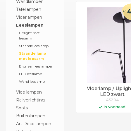
Wandlampen
Tafellampen
4
€
Vloerlampen
Leeslampen
Uplight met
leesarm
Staande leeslamp
Staande lamp
met leesarm
Bronzen leeslampen
LED leeslamp
Wand leeslamp
Vloerlamp / Upligh
Vide lampen
LED zwart
Railverlichting
43204
In voorraad
Spots
In winkelwag
Buitenlampen
Art Deco lampen
Op werkdagen voor 14:0
besteld = vandaag verst