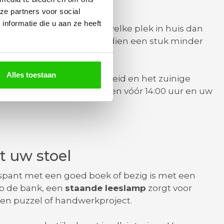
ze partners voor social
nformatie die u aan ze heeft
een dimmer, perfect voor welke plek in huis dan
rlichting
verbruikt bovendien een stuk minder
oor het milieu.
Alles toestaan
 werelden: de duurzaamheid en het zuinige
j ons bestelt u op werkdagen vóór 14:00 uur en uw
t uw stoel
tspant met een goed boek of bezig is met een
 op de bank, een
staande leeslamp
zorgt voor
en puzzel of handwerkproject.