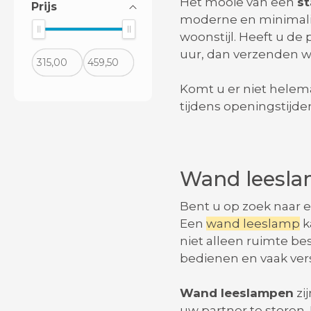
Het mooie van een
st
Prijs
moderne en minimalist
woonstijl. Heeft u de
uur, dan verzenden w
Komt u er niet helemaa
tijdens openingstijde
Wand leesl
Bent u op zoek naar 
Een
wand leeslamp
k
niet alleen ruimte bes
bedienen en vaak vers
Wand leeslampen
zi
uw partner te storen.