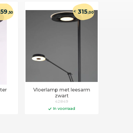
59
315
€
,50
,00
ter
Vloerlamp met leesarm
zwart
42849
In voorraad
en
In winkelwagen
0 uur
Op werkdagen voor 14:00 uur
uurd!
besteld = vandaag verstuurd!