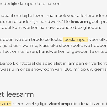
onderlijke lampen te plaatsen.
 ideaal om bij te lezen, maar ook voor allerlei ande
borduren of ander fijn handwerk? De
leesarm
geeft pre
abel kunt werken aan uw favoriete bezigheden.
 hebben we een brede collectie
leeslampen
voor elk
of juist een warme, klassieke sfeer zoekt, we hebb
: perfect om te lezen, handwerken of gewoon te ontsp
 Barco Lichttotaal dé specialist in lampen en verlic
waar u in onze showroom van 1200 m² op uw gem
et leesarm
eesarm
is een veelzijdige
vloerlamp
die ideaal is voo