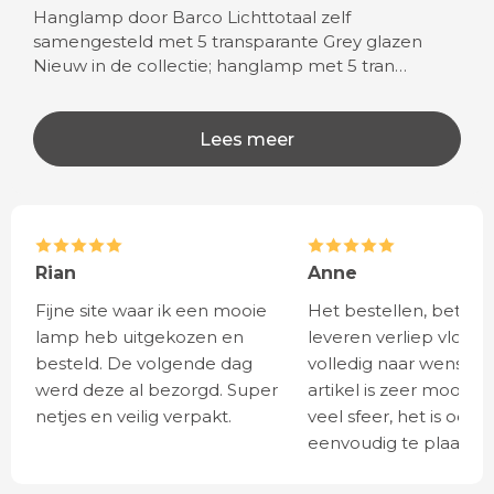
Hanglamp door Barco Lichttotaal zelf
samengesteld met 5 transparante Grey glazen
Nieuw in de collectie; hanglamp met 5 tran…
Lees meer
Rian
Anne
Fijne site waar ik een mooie
Het bestellen, betale
lamp heb uitgekozen en
leveren verliep vlot e
besteld. De volgende dag
volledig naar wens. He
werd deze al bezorgd. Super
artikel is zeer mooi e
netjes en veilig verpakt.
veel sfeer, het is ook
eenvoudig te plaatsen