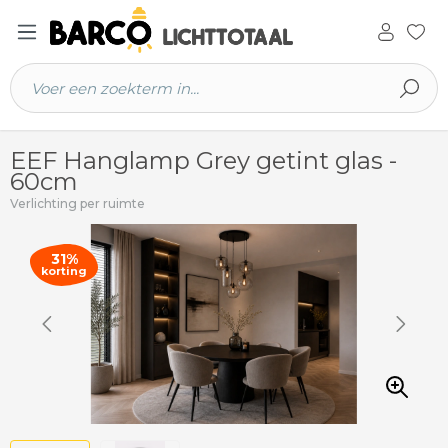
 hoofdinhoud
EEF Hanglamp Grey getint glas -
60cm
Verlichting per ruimte
31%
korting