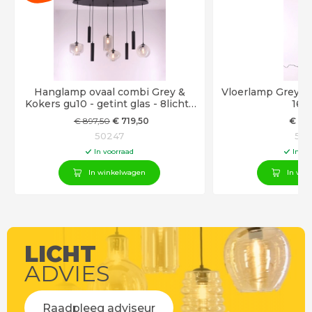
Hanglamp ovaal combi Grey &
Vloerlamp Grey | g
Kokers gu10 - getint glas - 8lichts
160
140cm
€
897
,50
€
719
,50
€
21
50247
501
In voorraad
In vo
In winkelwagen
In win
LICHT
ADVIES
Raadpleeg adviseur