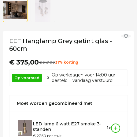
EEF Hanglamp Grey getint glas -
60cm
€ 375,00
€
547
,00
31% korting
Op werkdagen voor 14:00 uur
Op voorraad
besteld = vandaag verstuurd!
Moet worden gecombineerd met
LED lamp 6 watt E27 smoke 3-
1x
standen
€ 27,50 per stuk