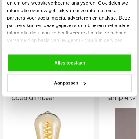
en om ons websiteverkeer te analyseren. Ook delen we
informatie over uw gebruik van onze site met onze
partners voor social media, adverteren en analyse. Deze
partners kunnen deze gegevens combineren met andere
27
,50
informatie die u aan ze heeft verstrekt of die ze hebben
Incl. BTW
verzameld op basis van uw gebruik van hun services.
Meebestellen
Alles toestaan
Aanpassen
LED lamp 4 watt E27
Dimbare 
goud dimbaar
lamp 4 wa