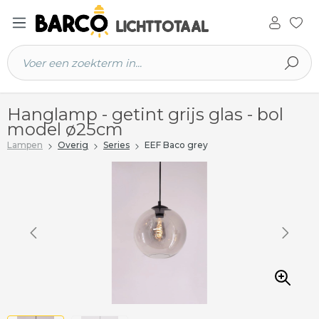
 hoofdinhoud
Hanglamp - getint grijs glas - bol
model ø25cm
Lampen
Overig
Series
EEF Baco grey