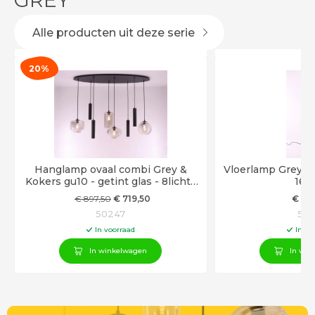
GREY
Alle producten uit deze serie
20%
Hanglamp ovaal combi Grey &
Vloerlamp Grey | g
Kokers gu10 - getint glas - 8lichts
160
140cm
€
897
,50
€
719
,50
€
21
50247
501
In voorraad
In vo
In winkelwagen
In win