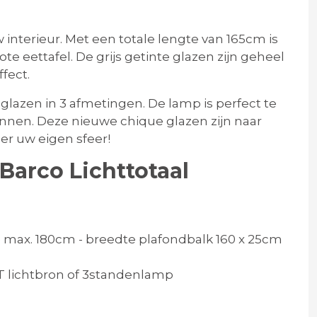
m
nterieur. Met een totale lengte van 165cm is
 eettafel. De grijs getinte glazen zijn geheel
ffect.
lazen in 3 afmetingen. De lamp is perfect te
nen. Deze nieuwe chique glazen zijn naar
ëer uw eigen sfeer!
arco Lichttotaal
te max. 180cm - breedte plafondbalk 160 x 25cm
lichtbron of 3standenlamp