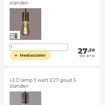
standen
27
,50
Meebestellen
Incl. BTW
LED lamp 5 watt E27 goud 3-
standen