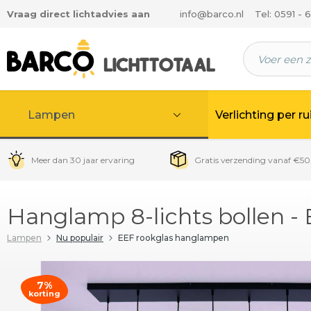
Vraag direct lichtadvies aan
info@barco.nl
Tel: 0591 - 
 hoofdinhoud
Lampen
Verlichting per r
Meer dan 30 jaar ervaring
Gratis verzending vanaf €50
Hanglamp 8-lichts bollen -
Lampen
Nu populair
EEF rookglas hanglampen
7%
korting