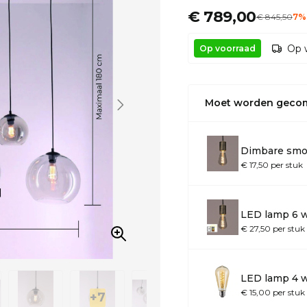
€ 789,00
€
845
,50
7%
Op 
Op voorraad
Moet worden geco
Dimbare smo
€ 17,50 per stuk
LED lamp 6 
€ 27,50 per stuk
LED lamp 4 w
€ 15,00 per stuk