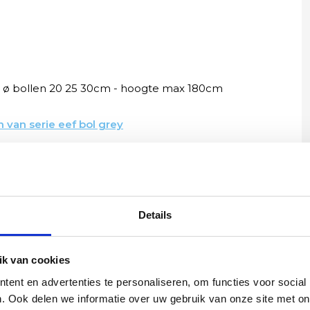
- ø bollen 20 25 30cm - hoogte max 180cm
 van serie eef bol grey
Details
Yvonne
betalen en
Wij hadden 2 lampen besteld
k van cookies
vlot en volledig
met totaal 11 mondgeblazen
rtikel is zeer
kappen. Dit was zeer goed
ent en advertenties te personaliseren, om functies voor social
eel sfeer, het is
verpakt geleverd. Wij bevelen dit
. Ook delen we informatie over uw gebruik van onze site met on