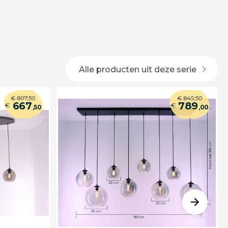
Alle producten uit deze serie
€
807
,50
€
845
,50
667
789
€
€
,50
,00