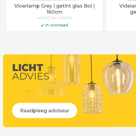
Vloerlamp Grey | getint glas Bol |
Videla
160cm
ge
44047-en-43424
In voorraad
In winkelwagen
Op werkdagen voor 14:00 uur besteld =
Op werkdag
vandaag verstuurd!
LICHT
ADVIES
Raadpleeg adviseur