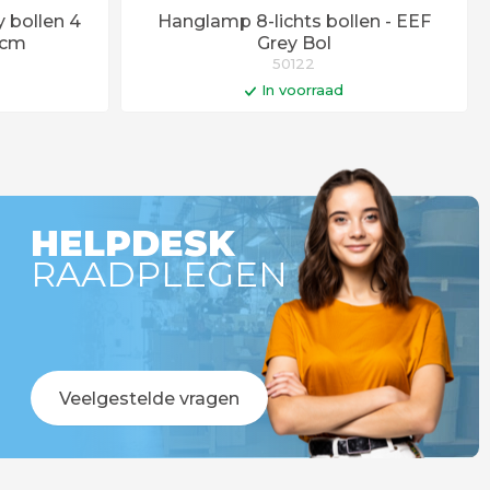
 bollen 4
Hanglamp 8-lichts bollen - EEF
0cm
Grey Bol
50122
In voorraad
gen
In winkelwagen
Op werkdagen voor 14:00 uur besteld =
vandaag verstuurd!
HELPDESK
RAADPLEGEN
Veelgestelde vragen