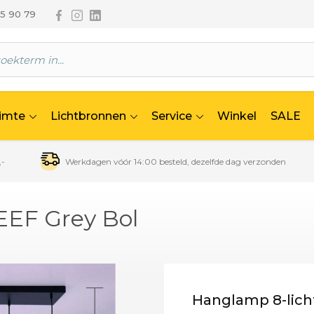
Volg ons via Facebook
Volg ons via Instagram
Volg ons via Linkedin
65 90 79
uimte
Lichtbronnen
Service
Winkel
SALE
,-
Werkdagen vóór 14:00 besteld, dezelfde dag verzonden
 EEF Grey Bol
Hanglamp 8-licht