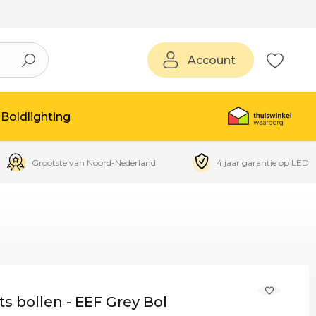
Account
Boldlighting
Grootste van Noord-Nederland
4 jaar garantie op LED
s bollen - EEF Grey Bol