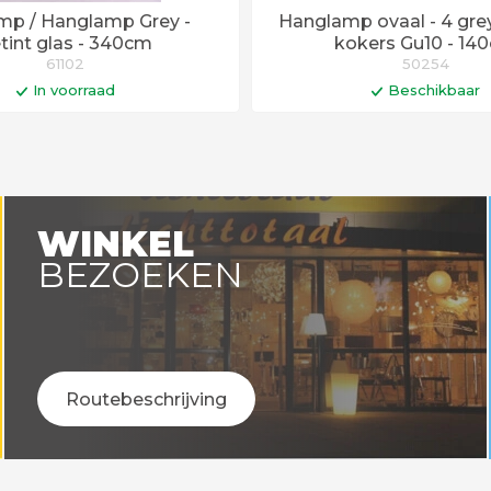
mp / Hanglamp Grey -
Hanglamp ovaal - 4 grey
tint glas - 340cm
kokers Gu10 - 14
61102
50254
In voorraad
Beschikbaar
In winkelwagen
In winkelwa
en voor 14:00 uur besteld =
vandaag verstuurd!
WINKEL
BEZOEKEN
Routebeschrijving