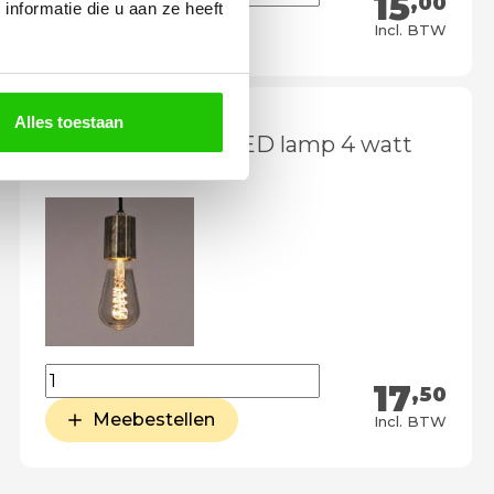
15
,00
nformatie die u aan ze heeft
Meebestellen
Incl. BTW
Alles toestaan
Dimbare smoke LED lamp 4 watt
E27
17
,50
Meebestellen
Incl. BTW