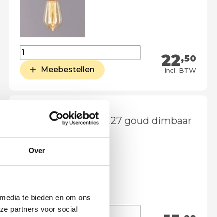
22
,50
Meebestellen
Incl. BTW
LED lamp 4 watt E27 goud dimbaar
Over
 media te bieden en om ons
ze partners voor social