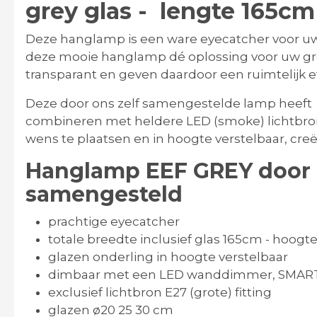
grey glas - lengte 165c
Deze hanglamp is een ware eyecatcher voor uw i
deze mooie hanglamp dé oplossing voor uw grote
transparant en geven daardoor een ruimtelijk e
Deze door ons zelf samengestelde lamp heeft g
combineren met heldere LED (smoke) lichtbron
wens te plaatsen en in hoogte verstelbaar, cre
Hanglamp EEF GREY door B
samengesteld
prachtige eyecatcher
totale breedte inclusief glas 165cm - hoog
glazen onderling in hoogte verstelbaar
dimbaar met een LED wanddimmer, SMART 
exclusief lichtbron E27 (grote) fitting
glazen ø20 25 30 cm