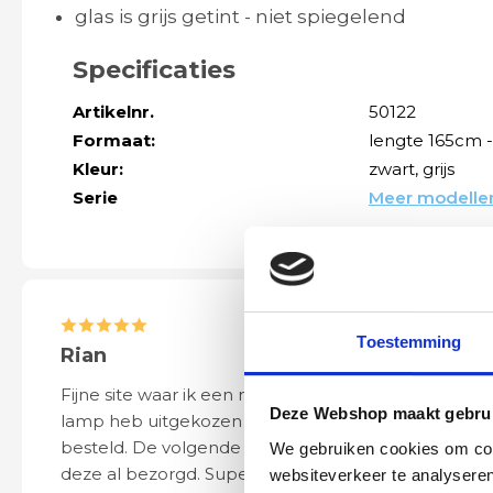
glas is grijs getint - niet spiegelend
Specificaties
Artikelnr.
50122
Formaat:
lengte 165cm 
Kleur:
zwart
, grijs
Serie
Meer modellen
Toestemming
Rian
Anne
Fijne site waar ik een mooie
Het bestellen, 
Deze Webshop maakt gebrui
lamp heb uitgekozen en
leveren verliep 
besteld. De volgende dag werd
naar wens. Het a
We gebruiken cookies om cont
deze al bezorgd. Super netjes en
mooi en schept v
websiteverkeer te analyseren