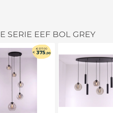
E SERIE EEF BOL GREY
€
517
,00
375
€
,00