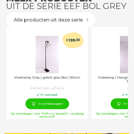
UIT DE SERIE EEF BOL GREY
Alle producten uit deze serie
€
199
,50
Vloerlamp Grey | getint glas Bol | 160cm
Videlamp / Hanglamp 
340
44047-en-43424
611
In voorraad
In vo
In winkelwagen
In win
Op werkdagen voor 14:00 uur besteld = vandaag
Op werkdagen voor 14:00
verstuurd!
verstu