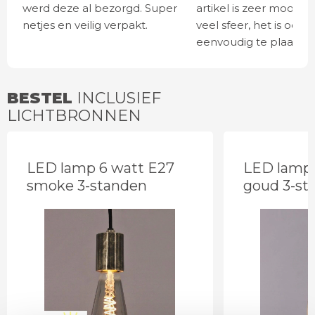
werd deze al bezorgd. Super
artikel is zeer mooi e
netjes en veilig verpakt.
veel sfeer, het is ook
eenvoudig te plaatsen
BESTEL
INCLUSIEF
LICHTBRONNEN
LED lamp 6 watt E27
LED lamp 
smoke 3-standen
goud 3-st