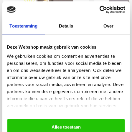
Toestemming
27
Details
Over
,50
Incl. BTW
Deze Webshop maakt gebruik van cookies
We gebruiken cookies om content en advertenties te
Meebestellen
personaliseren, om functies voor social media te bieden
en om ons websiteverkeer te analyseren. Ook delen we
informatie over uw gebruik van onze site met onze
LED lamp 2,3 watt E27
Dimbare 
partners voor social media, adverteren en analyse. Deze
goud dimbaar
lamp 4 wa
partners kunnen deze gegevens combineren met andere
informatie die u aan ze heeft verstrekt of die ze hebben
verzameld op basis van uw gebruik van hun services.
Alles toestaan