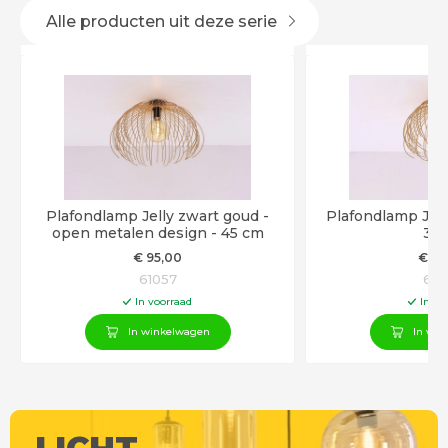
Alle producten uit deze serie
Plafondlamp Jelly zwart goud -
Plafondlamp Jell
open metalen design - 45 cm
35
€
95
,00
€
75
61057
610
In voorraad
In vo
In winkelwagen
In win