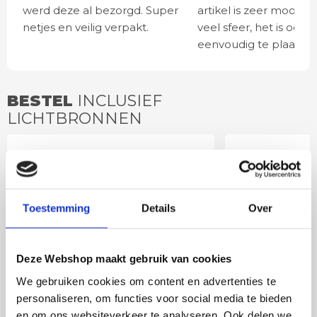
werd deze al bezorgd. Super
artikel is zeer mooi e
netjes en veilig verpakt.
veel sfeer, het is ook
eenvoudig te plaatsen
BESTEL
INCLUSIEF
LICHTBRONNEN
LED lamp 6 watt E27
LED lamp 
amber 3-standen 260
smoke dim
lumen 6,4 cm
warm wit
Toestemming
Details
Over
Deze Webshop maakt gebruik van cookies
We gebruiken cookies om content en advertenties te
personaliseren, om functies voor social media te bieden
en om ons websiteverkeer te analyseren. Ook delen we