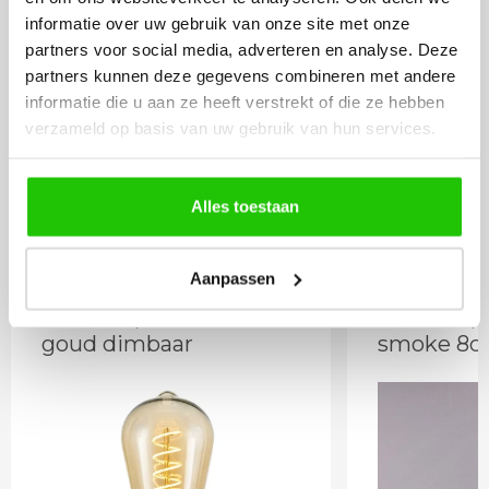
informatie over uw gebruik van onze site met onze
partners voor social media, adverteren en analyse. Deze
partners kunnen deze gegevens combineren met andere
27
informatie die u aan ze heeft verstrekt of die ze hebben
,50
verzameld op basis van uw gebruik van hun services.
Incl. BTW
Alles toestaan
Meebestellen
Aanpassen
LED lamp 4 watt E27
LED lamp 
goud dimbaar
smoke 8c