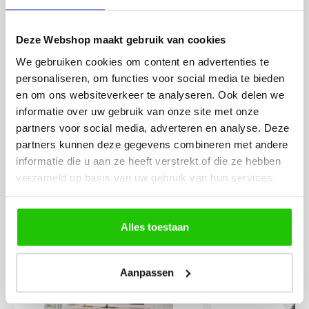
eenvoudig te plaatsen
Deze Webshop maakt gebruik van cookies
We gebruiken cookies om content en advertenties te
personaliseren, om functies voor social media te bieden
en om ons websiteverkeer te analyseren. Ook delen we
informatie over uw gebruik van onze site met onze
MEER PRODUCTEN
partners voor social media, adverteren en analyse. Deze
UIT DE SERIE
partners kunnen deze gegevens combineren met andere
RAILVERLICHTING PLUS
informatie die u aan ze heeft verstrekt of die ze hebben
SERIE
verzameld op basis van uw gebruik van hun services.
Alle producten uit deze serie
Alles toestaan
€
319
,00
Aanpassen