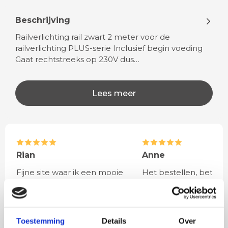
Beschrijving
Railverlichting rail zwart 2 meter voor de
railverlichting PLUS-serie Inclusief begin voeding
Gaat rechtstreeks op 230V dus…
Lees meer
Rian
Anne
Fijne site waar ik een mooie
Het bestellen, betale
lamp heb uitgekozen en
leveren verliep vlot e
besteld. De volgende dag
volledig naar wens. He
werd deze al bezorgd. Super
artikel is zeer mooi e
netjes en veilig verpakt.
veel sfeer, het is ook
Toestemming
Details
Over