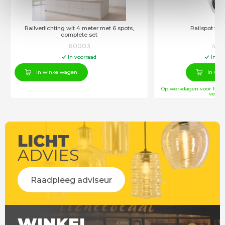
Railverlichting wit 4 meter met 6 spots,
Railspot wit
complete set
60003
432
In voorraad
In vo
In winkelwagen
In win
Op werkdagen voor 14:00
verstu
LICHT
ADVIES
Raadpleeg adviseur
WINKEL