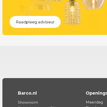
Raadpleeg adviseur
Barco.nl
Openings
Maandag
Showroom