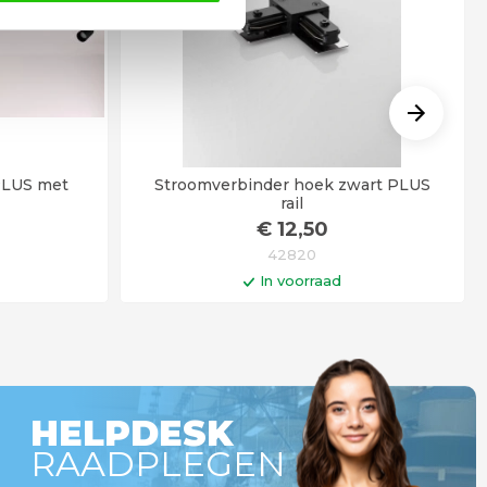
 PLUS met
Stroomverbinder hoek zwart PLUS
rail
€
12
,50
42820
In voorraad
gen
In winkelwagen
r besteld =
Op werkdagen voor 14:00 uur besteld =
!
vandaag verstuurd!
HELPDESK
RAADPLEGEN