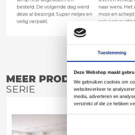
besteld. De volgende dag werd
naar wens. Het a
deze al bezorgd. Super netjes en
mooi en schept v
veilig verpakt.
ook eenvoudig t
Toestemming
Deze Webshop maakt gebrui
MEER PRODUCTEN
UIT D
We gebruiken cookies om cont
SERIE
websiteverkeer te analyseren
media, adverteren en analys
verstrekt of die ze hebben v