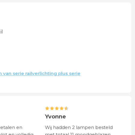
il
van serie railverlichting plus serie
Yvonne
betalen en
Wij hadden 2 lampen besteld
vlot en volledig
met totaal 11 mondgeblazen