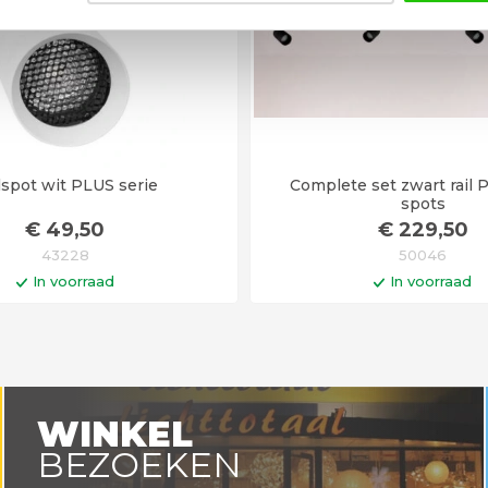
lspot wit PLUS serie
Complete set zwart rail
spots
€
49
,50
€
229
,50
43228
50046
In voorraad
In voorraad
In winkelwagen
In winkelwa
en voor 14:00 uur besteld =
Op werkdagen voor 14:00 uu
vandaag verstuurd!
vandaag verstuurd
WINKEL
BEZOEKEN