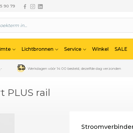
Volg ons via Facebook
Volg ons via Instagram
Volg ons via Linkedin
65 90 79
uimte
Lichtbronnen
Service
Winkel
SALE
,-
Werkdagen vóór 14:00 besteld, dezelfde dag verzonden
t PLUS rail
Stroomverbinder