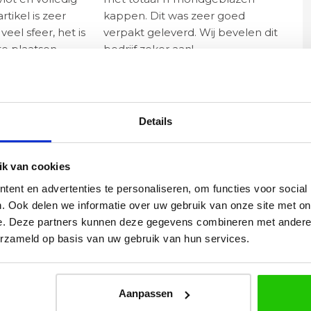
rtikel is zeer
kappen. Dit was zeer goed
eel sfeer, het is
verpakt geleverd. Wij bevelen dit
e plaatsen.
bedrijf zeker aan!
Details
k van cookies
E SERIE RAILVERLICHTING
ent en advertenties te personaliseren, om functies voor social
. Ook delen we informatie over uw gebruik van onze site met on
e. Deze partners kunnen deze gegevens combineren met andere i
erzameld op basis van uw gebruik van hun services.
Aanpassen