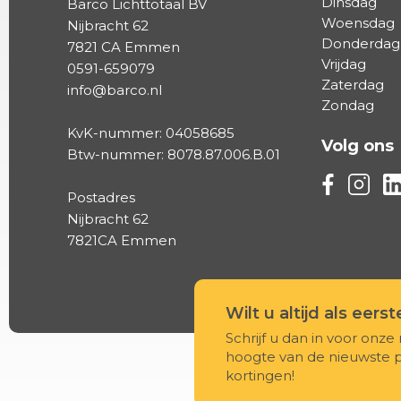
Dinsdag
Barco Lichttotaal BV
Woensdag
Nijbracht 62
Donderdag
7821 CA Emmen
Vrijdag
0591-659079
Zaterdag
info@barco.nl
Zondag
KvK-nummer: 04058685
Volg ons
Btw-nummer: 8078.87.006.B.01
Volg ons vi
Volg on
Vo
Postadres
Nijbracht 62
7821CA Emmen
Wilt u altijd als eers
Schrijf u dan in voor onze 
hoogte van de nieuwste 
kortingen!