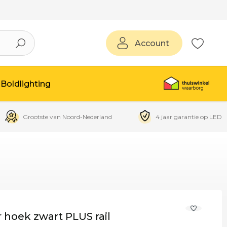
Account
Boldlighting
Grootste van Noord-Nederland
4 jaar garantie op LED
 hoek zwart PLUS rail