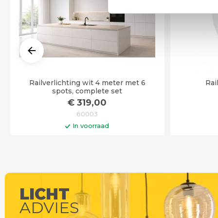
Railverlichting wit 4 meter met 6
Rai
spots, complete set
€
319
,00
60003
In voorraad
In winkelwagen
Op werkdag
LICHT
ADVIES