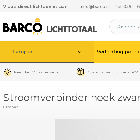
Vraag direct lichtadvies aan
info@barco.nl
Tel: 0591 - 
 hoofdinhoud
Lampen
Verlichting per r
Meer dan 30 jaar ervaring
Gratis verzending vanaf €50
Stroomverbinder hoek zwar
Lampen