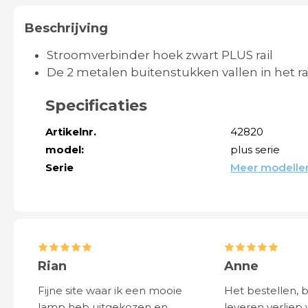
Beschrijving
Stroomverbinder hoek zwart PLUS rail
De 2 metalen buitenstukken vallen in het ra
Specificaties
Artikelnr.
42820
model:
plus serie
Serie
Meer modellen 
Rian
Anne
Fijne site waar ik een mooie
Het bestellen, 
lamp heb uitgekozen en
leveren verliep 