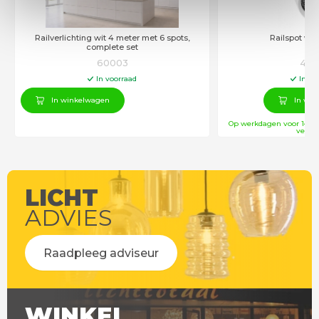
Railverlichting wit 4 meter met 6 spots,
Railspot wit
complete set
60003
432
In voorraad
In vo
In winkelwagen
In win
Op werkdagen voor 14:00
verstu
LICHT
ADVIES
Raadpleeg adviseur
WINKEL