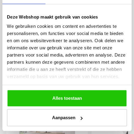
eenvoudig te plaatsen
Deze Webshop maakt gebruik van cookies
We gebruiken cookies om content en advertenties te
personaliseren, om functies voor social media te bieden
en om ons websiteverkeer te analyseren. Ook delen we
informatie over uw gebruik van onze site met onze
MEER PRODUCTEN
partners voor social media, adverteren en analyse. Deze
UIT DE SERIE
partners kunnen deze gegevens combineren met andere
RAILVERLICHTING PLUS
informatie die u aan ze heeft verstrekt of die ze hebben
SERIE
verzameld op basis van uw gebruik van hun services.
Alle producten uit deze serie
Alles toestaan
€
319
,00
Aanpassen