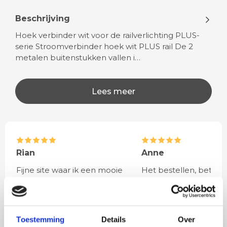
Beschrijving
Hoek verbinder wit voor de railverlichting PLUS-
serie Stroomverbinder hoek wit PLUS rail De 2
metalen buitenstukken vallen i…
Lees meer
Rian
Anne
Fijne site waar ik een mooie
Het bestellen, betale
lamp heb uitgekozen en
leveren verliep vlot e
besteld. De volgende dag
volledig naar wens. He
werd deze al bezorgd. Super
artikel is zeer mooi e
netjes en veilig verpakt.
veel sfeer, het is ook
Toestemming
Details
Over