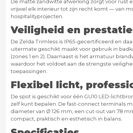
De matte zandwitte afwerking zorgt voor rust en
vrijwel elk interieur tot zijn recht komt — va
hospitalityprojecten.
Veiligheid en prestati
De Zelda Trimless is
IP65-gecertificeerd
en daa
uitermate geschikt maakt voor gebruik in
badka
(zones 1 en 2). Daarnaast is het armatuur
brandw
waardoor het voldoet aan de strengste veiligh
toepassingen.
Flexibel licht, profess
De spot is geschikt voor één
GU10 LED-lichtbron
zelf kunt bepalen. De
fast-connect terminals
ma
diameter van
Ø 126 mm
, een
cut-out van 78 m
compact, praktisch en esthetisch in balans.
Specificaties