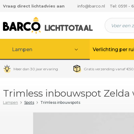
Vraag direct lichtadvies aan
info@barco.nl
Tel: 0591 - 
 hoofdinhoud
Lampen
Verlichting per r
Meer dan 30 jaar ervaring
Gratis verzending vanaf €50
Trimless inbouwspot Zelda
Lampen
Spots
Trimless inbouwspots