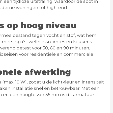
 een tijdloze uitstraling, waardoor de spot in
n moderne woningen tot high-end
es op hoog niveau
rmee bestand tegen vocht en stof, wat hem
mers, spa’s, wellnessruimtes en keukens
erend getest voor 30, 60 en 90 minuten
,
eidseisen voor residentiële en commerciële
ionele afwerking
 (max. 10 W)
, zodat u de lichtkleur en intensiteit
ken installatie snel en betrouwbaar. Met een
m
en een hoogte van
55 mm
is dit armatuur