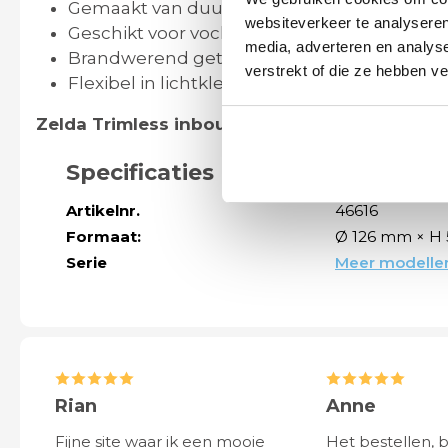
Gemaakt van duurzaam gepoedercoat staa
websiteverkeer te analyseren
Geschikt voor vochtige ruimtes (IP65)
media, adverteren en analys
Brandwerend getest tot 90 minuten
verstrekt of die ze hebben v
Flexibel in lichtkleur en eenvoudig te instal
Zelda Trimless inbouwspot – subtiel aanwezi
Specificaties
Artikelnr.
46616
Formaat:
Ø 126 mm × H
Serie
Meer modellen
Rian
Anne
Fijne site waar ik een mooie
Het bestellen, 