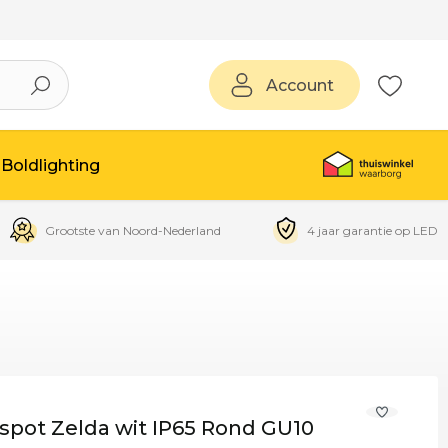
Account
Boldlighting
Grootste van Noord-Nederland
4 jaar garantie op LED
spot Zelda wit IP65 Rond GU10