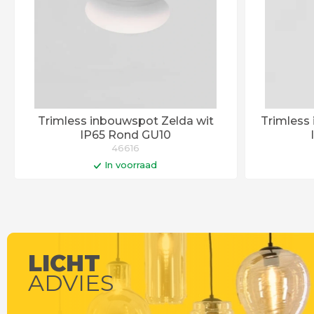
Trimless inbouwspot Zelda wit
Trimless
IP65 Rond GU10
46616
In voorraad
In winkelwagen
Op werkdagen voor 14:00 uur besteld =
vandaag verstuurd!
LICHT
ADVIES