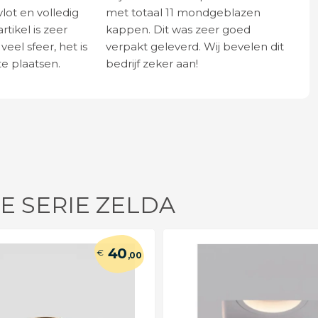
vlot en volledig
met totaal 11 mondgeblazen
rtikel is zeer
kappen. Dit was zeer goed
eel sfeer, het is
verpakt geleverd. Wij bevelen dit
e plaatsen.
bedrijf zeker aan!
E SERIE ZELDA
40
€
,00