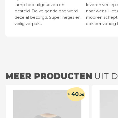
lamp heb uitgekozen en
leveren verliep 
besteld. De volgende dag werd
naar wens. Het a
deze al bezorgd. Super netjes en
mooi en schept v
veilig verpakt.
ook eenvoudig t
MEER PRODUCTEN
UIT D
40
€
,00