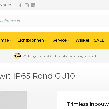
Volg ons via Facebook
Volg ons via Instagram
Volg ons via Linkedin
65 90 79
uimte
Lichtbronnen
Service
Winkel
SALE
,-
Werkdagen vóór 14:00 besteld, dezelfde dag verzonden
 wit IP65 Rond GU10
Trimless inbouw