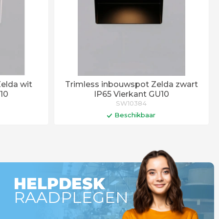
elda wit
Trimless inbouwspot Zelda zwart
U10
IP65 Vierkant GU10
SW10384
Beschikbaar
gen
In winkelwagen
HELPDESK
RAADPLEGEN