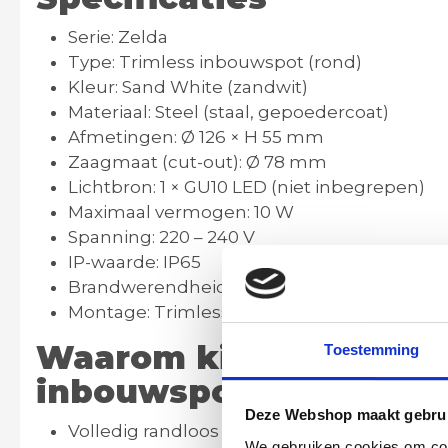
Serie:
Zelda
Type:
Trimless inbouwspot (rond)
Kleur:
Sand White (zandwit)
Materiaal:
Steel (staal, gepoedercoat)
Afmetingen:
Ø 126 × H 55 mm
Zaagmaat (cut-out):
Ø 78 mm
Lichtbron:
1 × GU10 LED (niet inbegrepen)
Maximaal vermogen:
10 W
Spanning:
220 – 240 V
IP-waarde:
IP65
Brandwerendheid:
Getest 30 / 60 / 90 minu
Montage:
Trimless – volledig randloos pla
Waarom kiezen voor de
Toestemming
inbouwspot – Sand Wh
Deze Webshop maakt gebrui
Volledig randloos design voor een naadloz
We gebruiken cookies om cont