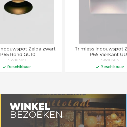
 inbouwspot Zelda zwart
Trimless inbouwspot Z
IP65 Rond GU10
IP65 Vierkant G
SW10369
SW10383
Beschikbaar
Beschikbaar
In winkelwagen
In winkelwa
WINKEL
BEZOEKEN