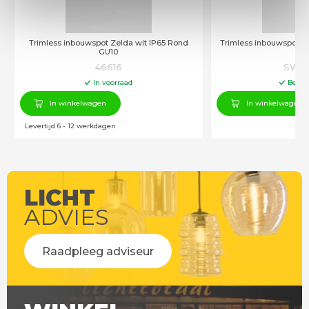
Trimless inbouwspot Zelda wit IP65 Rond
Trimless inbouwspot Z
GU10
GU
46616
SW10
In voorraad
Besch
In winkelwagen
In winkelwagen
Levertijd 6 - 12 werkdagen
LICHT
ADVIES
Raadpleeg adviseur