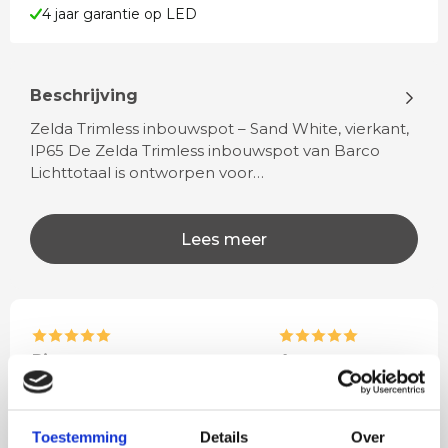
4 jaar garantie op LED
Beschrijving
Zelda Trimless inbouwspot – Sand White, vierkant,
IP65 De Zelda Trimless inbouwspot van Barco
Lichttotaal is ontworpen voor…
Lees meer
Rian
Anne
Fijne site waar ik een mooie
Het bestellen, betale
lamp heb uitgekozen en
leveren verliep vlot e
Toestemming
Details
Over
besteld. De volgende dag
volledig naar wens. He