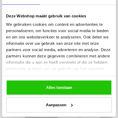
werd deze al bezorgd. Super
artikel is zeer mooi e
netjes en veilig verpakt.
veel sfeer, het is ook
Deze Webshop maakt gebruik van cookies
eenvoudig te plaatsen
We gebruiken cookies om content en advertenties te
personaliseren, om functies voor social media te bieden
en om ons websiteverkeer te analyseren. Ook delen we
informatie over uw gebruik van onze site met onze
partners voor social media, adverteren en analyse. Deze
partners kunnen deze gegevens combineren met andere
informatie die u aan ze heeft verstrekt of die ze hebben
MEER PRODUCTEN
verzameld op basis van uw gebruik van hun services.
UIT DE SERIE ZELDA
Alle producten uit deze serie
Alles toestaan
€
40
,00
Aanpassen