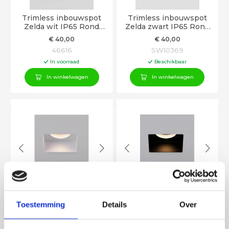
Trimless inbouwspot
Trimless inbouwspot
Zelda wit IP65 Rond
Zelda zwart IP65 Rond
GU10
GU10
€
40
,00
€
40
,00
46616
SW10369
In voorraad
Beschikbaar
In winkelwagen
In winkelwagen
Trimless inbouwspot
Trimless inbouwspot
Zelda wit IP65 Vierkant
Zelda zwart IP65
GU10
Vierkant GU10
Toestemming
Details
Over
€
40
,00
€
40
,00
SW10383
SW10384