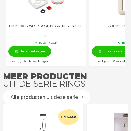
Dimknop ZONDER RODE INDICATIE VENSTER
Afdekraam B
39
7
Beschikbaar
Besch
In winkelwagen
In winkelwagen
Levertijd 6 - 12 werkdagen
Levertijd 6 - 12 werkdage
MEER PRODUCTEN
UIT DE SERIE RINGS
Alle producten uit deze serie
€
969
,50