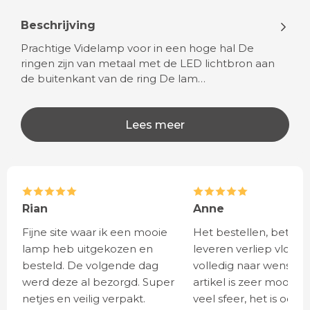
Beschrijving
Prachtige Videlamp voor in een hoge hal De
ringen zijn van metaal met de LED lichtbron aan
de buitenkant van de ring De lam…
Lees meer
Rian
Anne
Fijne site waar ik een mooie
Het bestellen, betale
lamp heb uitgekozen en
leveren verliep vlot e
besteld. De volgende dag
volledig naar wens. He
werd deze al bezorgd. Super
artikel is zeer mooi e
netjes en veilig verpakt.
veel sfeer, het is ook