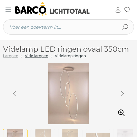
 hoofdinhoud
Videlamp LED ringen ovaal 350cm
Lampen
Vide lampen
Videlamp ringen