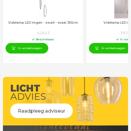
Videlamp LED ringen - zwart - ovaal 350cm
Videlamp LED r
42643
3927
Beschikbaar
In voor
In winkelwagen
In winkelwagen
LICHT
ADVIES
Raadpleeg adviseur