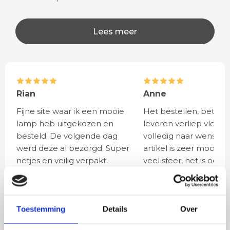
Lees meer
Rian
Anne
Fijne site waar ik een mooie
Het bestellen, betale
lamp heb uitgekozen en
leveren verliep vlot e
besteld. De volgende dag
volledig naar wens. He
werd deze al bezorgd. Super
artikel is zeer mooi e
netjes en veilig verpakt.
veel sfeer, het is ook
eenvoudig te plaatsen
Toestemming
Details
Over
BESTEL
INCLUSIEF
LICHTBRONNEN