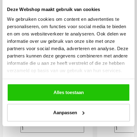
Deze Webshop maakt gebruik van cookies
We gebruiken cookies om content en advertenties te
LED kogel 3Watt
LED kogel
personaliseren, om functies voor social media te bieden
2700K E27 Mat
2700K E2
en om ons websiteverkeer te analyseren. Ook delen we
dimbaar
informatie over uw gebruik van onze site met onze
partners voor social media, adverteren en analyse. Deze
partners kunnen deze gegevens combineren met andere
informatie die u aan ze heeft verstrekt of die ze hebben
verzameld op basis van uw gebruik van hun services.
Alles toestaan
5
Aanpassen
,95
Incl. BTW