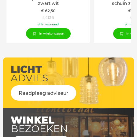
zwart wit
schuin zwa
€
62
,50
€
29
44136
441
In voorraad
In vo
In winkelwagen
In win
LICHT
ADVIES
Raadpleeg adviseur
WINKEL
BEZOEKEN