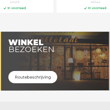
44129
46144
In voorraad
In voorraad
In winkelwagen
In winkelwa
en voor 14:00 uur besteld =
Op werkdagen voor 14:00 uu
vandaag verstuurd!
vandaag verstuurd
WINKEL
BEZOEKEN
Routebeschrijving