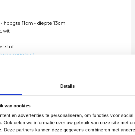
- hoogte 11cm - diepte 13cm
t
, wit
nststof
 van serie buit
Details
Yvonne
k van cookies
betalen en
Wij hadden 2 lampen besteld
ent en advertenties te personaliseren, om functies voor social
vlot en volledig
met totaal 11 mondgeblazen
. Ook delen we informatie over uw gebruik van onze site met on
rtikel is zeer
kappen. Dit was zeer goed
e. Deze partners kunnen deze gegevens combineren met andere i
eel sfeer, het is
verpakt geleverd. Wij bevelen dit