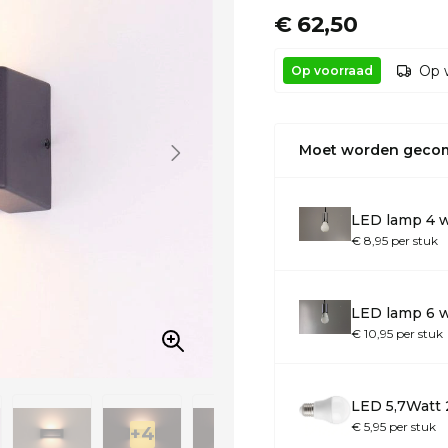
€ 62,50
Op 
Op voorraad
Moet worden geco
LED lamp 4 w
€ 8,95 per stuk
LED lamp 6 w
€ 10,95 per stuk
LED 5,7Watt
€ 5,95 per stuk