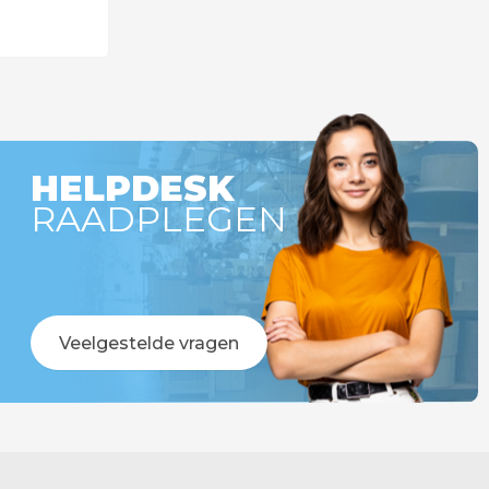
gen
r besteld =
!
HELPDESK
RAADPLEGEN
Veelgestelde vragen