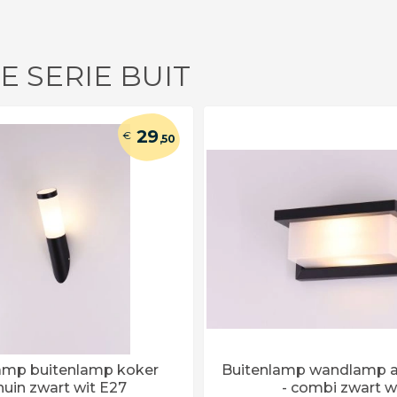
E SERIE BUIT
29
€
,50
mp buitenlamp koker
Buitenlamp wandlamp 
huin zwart wit E27
- combi zwart w