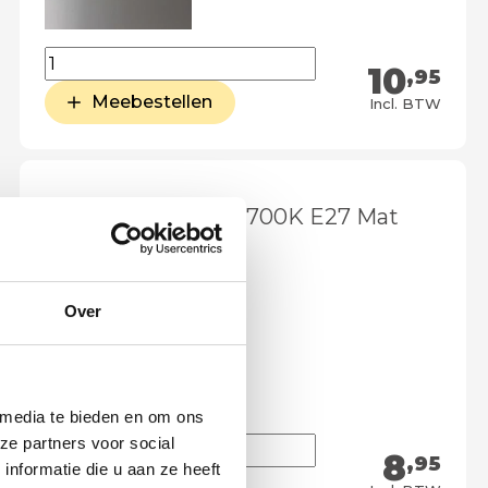
10
,95
Meebestellen
Incl. BTW
LED kogel 5Watt 2700K E27 Mat
dimbaar
Over
 media te bieden en om ons
ze partners voor social
8
,95
nformatie die u aan ze heeft