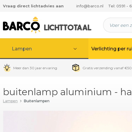
Vraag direct lichtadvies aan
info@barco.nl
Tel: 0591 - 
 hoofdinhoud
Lampen
Verlichting per r
Meer dan 30 jaar ervaring
Gratis verzending vanaf €50
buitenlamp aluminium - half
Lampen
Buitenlampen