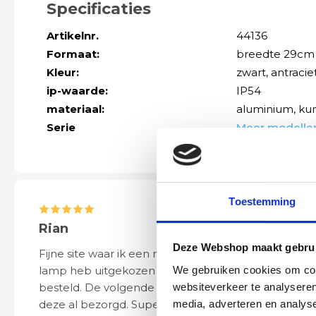
Specificaties
Artikelnr.
44136
Formaat:
breedte 29cm 
Kleur:
zwart
, antracie
ip-waarde:
IP54
materiaal:
aluminium
, ku
Serie
Meer modellen
Toestemming
Rian
Anne
Deze Webshop maakt gebrui
Fijne site waar ik een mooie
Het bestellen, 
We gebruiken cookies om cont
lamp heb uitgekozen en
leveren verliep 
websiteverkeer te analyseren
besteld. De volgende dag werd
naar wens. Het a
media, adverteren en analys
deze al bezorgd. Super netjes en
mooi en schept v