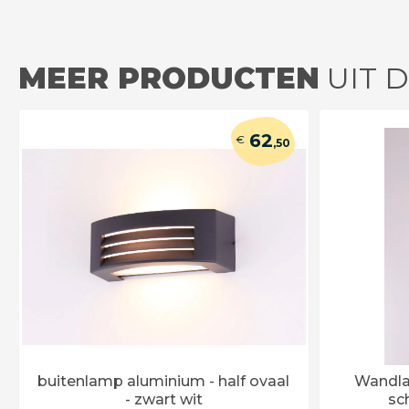
MEER PRODUCTEN
UIT D
62
€
,50
buitenlamp aluminium - half ovaal
Wandla
- zwart wit
sc