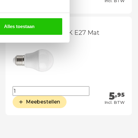
Meebestellen
Incl. BTW
Alles toestaan
LED 5,7Watt 2700K E27 Mat
5
,95
Meebestellen
Incl. BTW