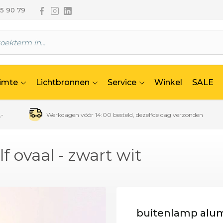
Volg ons via Facebook
Volg ons via Instagram
Volg ons via Linkedin
65 90 79
uimte
Lichtbronnen
Service
Winkel
SALE
,-
Werkdagen vóór 14:00 besteld, dezelfde dag verzonden
 ovaal - zwart wit
buitenlamp alumi