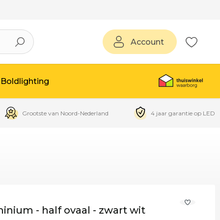
Account
Boldlighting
Grootste van Noord-Nederland
4 jaar garantie op LED
nium - half ovaal - zwart wit