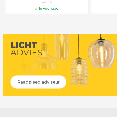
44136
In voorraad
In winkelwagen
Op werkdagen voor 14:00 uur besteld =
Op werkdag
vandaag verstuurd!
LICHT
ADVIES
Raadpleeg adviseur