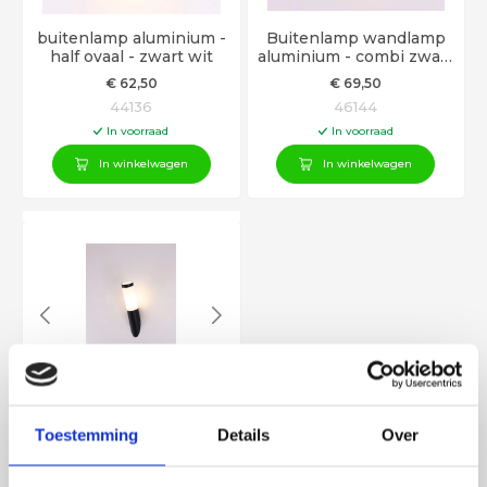
buitenlamp aluminium -
Buitenlamp wandlamp
half ovaal - zwart wit
aluminium - combi zwart
wit
€
62
,50
€
69
,50
44136
46144
In voorraad
In voorraad
In winkelwagen
In winkelwagen
Wandlamp buitenlamp
koker schuin zwart wit
E27
Toestemming
Details
Over
€
29
,50
44129