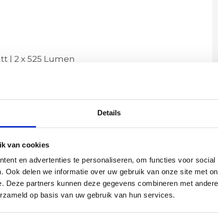
tt | 2 x 525 Lumen
arm wit
ralen
Details
k van cookies
ent en advertenties te personaliseren, om functies voor social
. Ook delen we informatie over uw gebruik van onze site met on
H 20 cm
e. Deze partners kunnen deze gegevens combineren met andere i
 van serie diaz
erzameld op basis van uw gebruik van hun services.