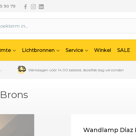
Volg ons via Facebook
Volg ons via Instagram
Volg ons via Linkedin
65 90 79
uimte
Lichtbronnen
Service
Winkel
SALE
,-
Werkdagen vóór 14:00 besteld, dezelfde dag verzonden
 Brons
Wandlamp Diaz L