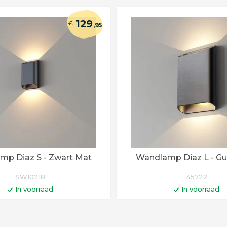
129
€
,95
Wandlamp Diaz S - Zwart Mat
Wandlamp Diaz L - Gu
SW10218
45722
In voorraad
In voorraad
In winkelwagen
In winkelwa
Levertijd 6 - 12 werk