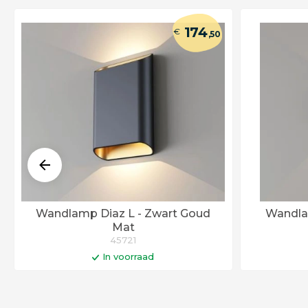
174
€
,50
Wandlamp Diaz L - Zwart Goud
Mat
45721
In voorraad
In winkelwagen
Levertijd 6 - 12 werkdagen