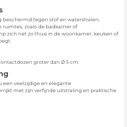
s
ig beschermd tegen stof en waterstralen,
ge ruimtes, zoals de badkamer of
p zich net zo thuis in de woonkamer, keuken of
oegt.
contactdozen groter dan Ø 5 cm.
ing
u een veelzijdige en elegante
rrijkt met zijn verfijnde uitstraling en praktische