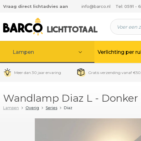
Vraag direct lichtadvies aan
info@barco.nl
Tel: 0591 - 
 hoofdinhoud
Lampen
Verlichting per r
Meer dan 30 jaar ervaring
Gratis verzending vanaf €50
Wandlamp Diaz L - Donker
Lampen
Overig
Series
Diaz