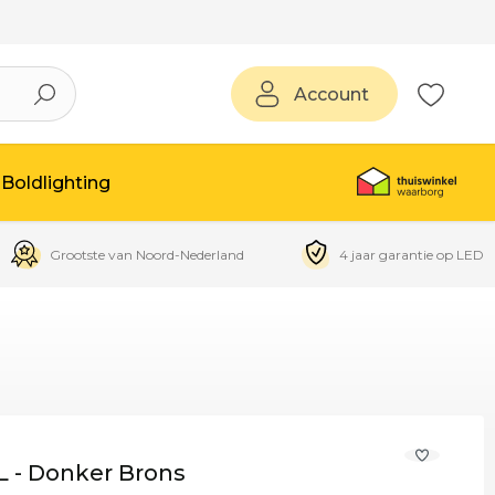
Account
Boldlighting
Grootste van Noord-Nederland
4 jaar garantie op LED
 - Donker Brons