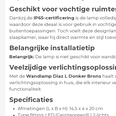
Geschikt voor vochtige ruimte
Dankzij de
IP65-certificering
is de lamp volled
waardoor deze ideaal is voor gebruik in vochti
buitentoepassingen. Toch voelt deze designlam
slaapkamer, waar hij direct warmte en stijl toev
Belangrijke installatietip
Belangrijk:
De lamp is niet geschikt voor wand
Veelzijdige verlichtingsoploss
Met de
Wandlamp Diaz L Donker Brons
haalt 
verlichtingsoplossing in huis, die elk interieur ve
functionaliteit.
Specificaties
Afmetingen (L x B x H): 14,5 x 4 x 20 cm
Type fitting: LED (Geïntegreerd) | 2-lichts