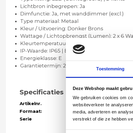
Lichtbron inbegrepen: Ja
Dimfunctie: Ja, met wanddimmer (excl.)
Type materiaal: Metaal
Kleur / Uitvoering: Donker Brons
Wattage / Lichtopbrengst (Lumen): 2 x 6 Wa
Kleurtemperatuur (Kelvin): 2700 Kelvin - W
IP-Waarde: IP65 | Beschermd tegen waterst
Energieklasse: E
Garantietermijn: 2 Jaar
Toestemming
Deze Webshop maakt gebrui
Specificaties
We gebruiken cookies om cont
Artikelnr.
SW10211
websiteverkeer te analyseren
Formaat:
L 14,5 x B 4 x 
media, adverteren en analys
Serie
Meer modellen
verstrekt of die ze hebben v