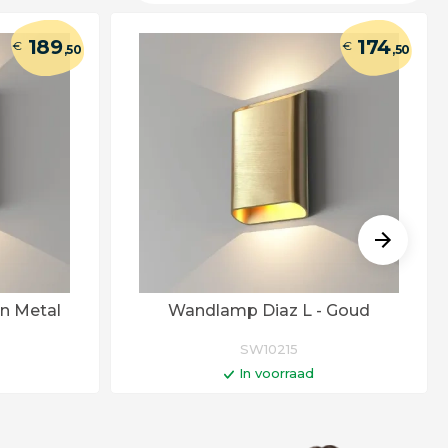
189
174
€
€
,50
,50
n Metal
Wandlamp Diaz L - Goud
SW10215
In voorraad
gen
In winkelwagen
dagen
Levertijd 6 - 12 werkdagen