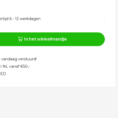
rtijd 6 - 12 werkdagen
In het winkelmandje
, vandaag verstuurd!
in NL vanaf €50,-
 LED