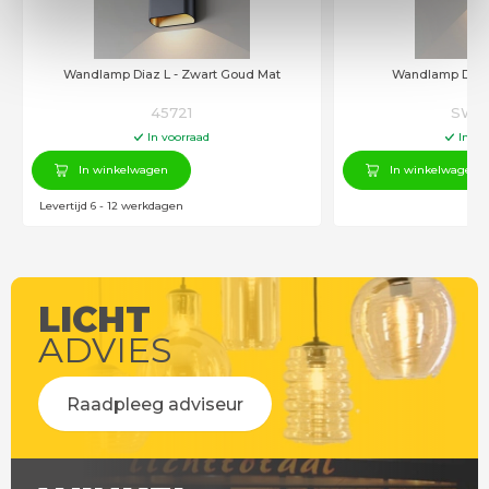
Wandlamp Diaz L - Zwart Goud Mat
45721
SW10
In voorraad
In vo
In winkelwagen
In winkelwagen
Levertijd 6 - 12 werkdagen
LICHT
ADVIES
Raadpleeg adviseur