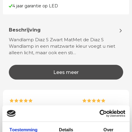
4 jaar garantie op LED
Beschrijving
Wandlamp Diaz S Zwart MatMet de Diaz S
Wandlamp in een matzwarte kleur voegt u niet
alleen licht, maar ook een sti…
Lees meer
Rian
Anne
Fijne site waar ik een mooie
Het bestellen, betale
lamp heb uitgekozen en
leveren verliep vlot e
Toestemming
Details
Over