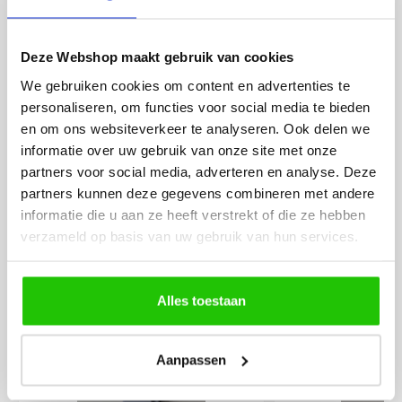
besteld. De volgende dag
volledig naar wens. He
werd deze al bezorgd. Super
artikel is zeer mooi e
netjes en veilig verpakt.
veel sfeer, het is ook
Deze Webshop maakt gebruik van cookies
eenvoudig te plaatsen
We gebruiken cookies om content en advertenties te
personaliseren, om functies voor social media te bieden
en om ons websiteverkeer te analyseren. Ook delen we
informatie over uw gebruik van onze site met onze
partners voor social media, adverteren en analyse. Deze
partners kunnen deze gegevens combineren met andere
informatie die u aan ze heeft verstrekt of die ze hebben
MEER PRODUCTEN
verzameld op basis van uw gebruik van hun services.
UIT DE SERIE DIAZ
Alle producten uit deze serie
Alles toestaan
€
174
,50
Aanpassen