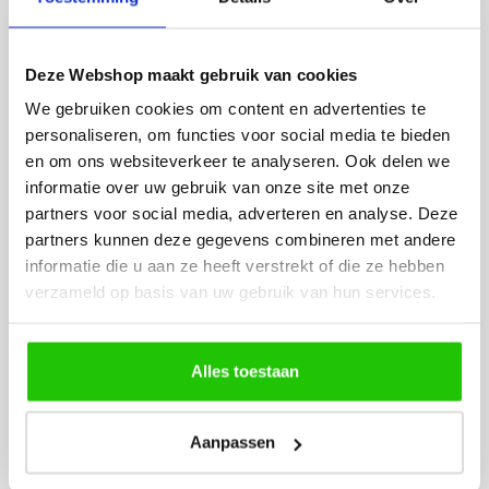
besteld. De volgende dag
volledig naar wens. He
werd deze al bezorgd. Super
artikel is zeer mooi e
netjes en veilig verpakt.
veel sfeer, het is ook
Deze Webshop maakt gebruik van cookies
eenvoudig te plaatsen
We gebruiken cookies om content en advertenties te
personaliseren, om functies voor social media te bieden
en om ons websiteverkeer te analyseren. Ook delen we
informatie over uw gebruik van onze site met onze
partners voor social media, adverteren en analyse. Deze
partners kunnen deze gegevens combineren met andere
informatie die u aan ze heeft verstrekt of die ze hebben
MEER PRODUCTEN
verzameld op basis van uw gebruik van hun services.
UIT DE SERIE DIAZ
Alle producten uit deze serie
Alles toestaan
€
174
,50
Aanpassen