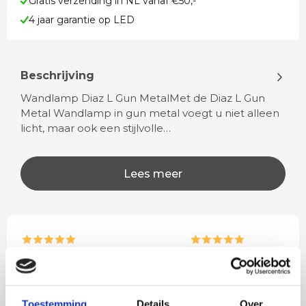
Gratis verzending in NL vanaf €50,-
4 jaar garantie op LED
Beschrijving
Wandlamp Diaz L Gun MetalMet de Diaz L Gun
Metal Wandlamp in gun metal voegt u niet alleen
licht, maar ook een stijlvolle…
Lees meer
Rian
Anne
Fijne site waar ik een mooie
Het bestellen, betale
lamp heb uitgekozen en
leveren verliep vlot e
Toestemming
Details
Over