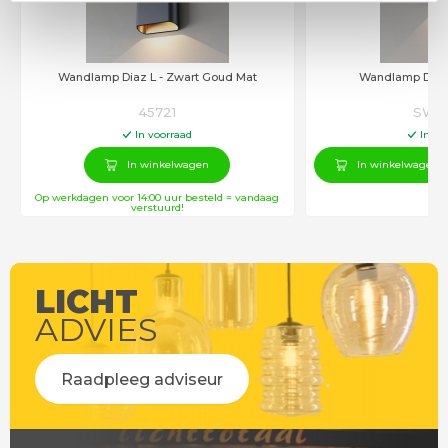
Wandlamp Diaz L - Zwart Goud Mat
45721
SW10
In voorraad
In vo
In winkelwagen
In winkelwagen
Op werkdagen voor 14:00 uur besteld = vandaag
verstuurd!
LICHT
ADVIES
Raadpleeg adviseur