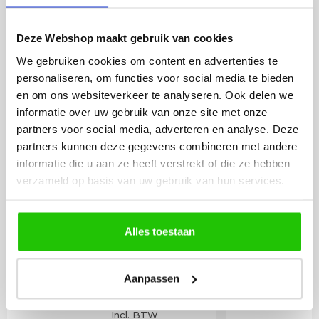
BESTEL
INCLUSIEF
LICHTBRONNEN
Deze Webshop maakt gebruik van cookies
We gebruiken cookies om content en advertenties te
personaliseren, om functies voor social media te bieden
Smart led lichtbron
LED lamp 
en om ons websiteverkeer te analyseren. Ook delen we
kogel Zigbee E14 opaal
4W E14
informatie over uw gebruik van onze site met onze
(HUE geschikt)
partners voor social media, adverteren en analyse. Deze
partners kunnen deze gegevens combineren met andere
informatie die u aan ze heeft verstrekt of die ze hebben
verzameld op basis van uw gebruik van hun services.
Alles toestaan
Aanpassen
19
,95
Incl. BTW