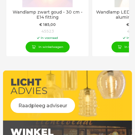
m
Wandlamp zwart goud - 30 cm -
Wandlamp LED ku
E14 fitting
alumini
€
185
,00
€
87
45523
433
In voorraad
In vo
In winkelwagen
In win
LICHT
ADVIES
Raadpleeg adviseur
WINKEL