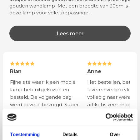
gouden wandlamp Met een breedte van 30cm is
deze lamp voor vele toepassinge…
Lees meer
Rian
Anne
Fijne site waar ik een mooie
Het bestellen, betale
lamp heb uitgekozen en
leveren verliep vlot e
besteld. De volgende dag
volledig naar wens. He
werd deze al bezorgd. Super
artikel is zeer mooi e
netjes en veilig verpakt.
veel sfeer, het is ook
eenvoudig te plaatsen
Toestemming
Details
Over