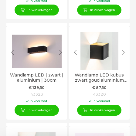
In voorraad
In voorraad
In winkelwagen
In winkelwagen
Wandlamp LED | zwart |
Wandlamp LED kubus
aluminium | 30cm
zwart goud aluminium
10cm
€
139
,50
€
87
,50
43323
43320
In voorraad
In voorraad
In winkelwagen
In winkelwagen