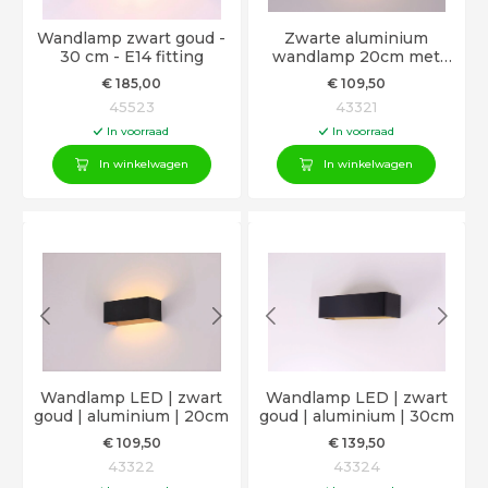
Wandlamp zwart goud -
Zwarte aluminium
30 cm - E14 fitting
wandlamp 20cm met
geïntegreerde LED
€
185
,00
€
109
,50
45523
43321
In voorraad
In voorraad
In winkelwagen
In winkelwagen
Wandlamp LED | zwart
Wandlamp LED | zwart
goud | aluminium | 20cm
goud | aluminium | 30cm
€
109
,50
€
139
,50
43322
43324