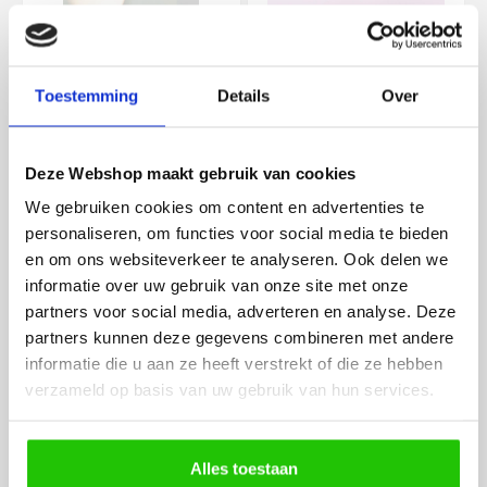
Toestemming
Details
Over
Zwarte wandlamp kubus
Wandlamp Champagne -
aluminium LED 10cm
20cm met geïntegreerd
Deze Webshop maakt gebruik van cookies
LED
€
87
,50
€
150
,00
We gebruiken cookies om content en advertenties te
43319
45176
personaliseren, om functies voor social media te bieden
In voorraad
In voorraad
en om ons websiteverkeer te analyseren. Ook delen we
In winkelwagen
In winkelwagen
informatie over uw gebruik van onze site met onze
partners voor social media, adverteren en analyse. Deze
partners kunnen deze gegevens combineren met andere
Scherpe prijzen
informatie die u aan ze heeft verstrekt of die ze hebben
verzameld op basis van uw gebruik van hun services.
Snelle levering
Advies op maat
Klantscore van 8.7
Alles toestaan