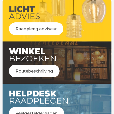
LICHT
ADVIES
Raadpleeg adviseur
WINKEL
BEZOEKEN
Routebeschrijving
HELPDESK
RAADPLEGEN
Veelgestelde vragen