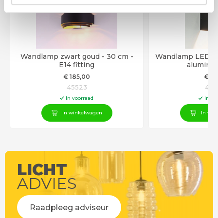
m
Wandlamp zwart goud - 30 cm -
Wandlamp LED ku
E14 fitting
alumini
€
185
,00
€
87
45523
433
In voorraad
In vo
In winkelwagen
In win
LICHT
ADVIES
Raadpleeg adviseur