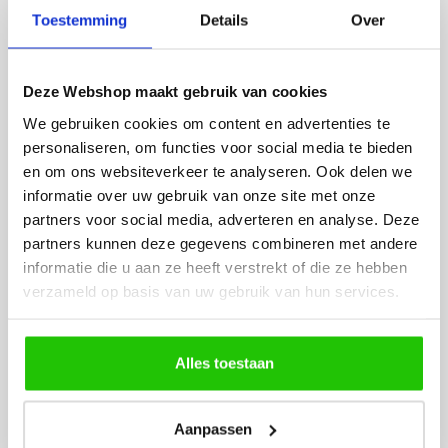
Toestemming
Details
Over
lamp heb uitgekozen en
leveren verliep vlot e
besteld. De volgende dag
volledig naar wens. He
werd deze al bezorgd. Super
artikel is zeer mooi e
Deze Webshop maakt gebruik van cookies
netjes en veilig verpakt.
veel sfeer, het is ook
eenvoudig te plaatsen
We gebruiken cookies om content en advertenties te
personaliseren, om functies voor social media te bieden
en om ons websiteverkeer te analyseren. Ook delen we
informatie over uw gebruik van onze site met onze
partners voor social media, adverteren en analyse. Deze
partners kunnen deze gegevens combineren met andere
informatie die u aan ze heeft verstrekt of die ze hebben
MEER PRODUCTEN
verzameld op basis van uw gebruik van hun services.
UIT DE SERIE STRETTO
Alles toestaan
Alle producten uit deze serie
Aanpassen