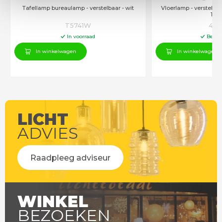
Tafellamp bureaulamp - verstelbaar - wit
Vloerlamp - verstelbaa
152
T5741W
458
In voorraad
Besch
In winkelwagen
In winkelwagen
LICHT
ADVIES
Raadpleeg adviseur
WINKEL
BEZOEKEN