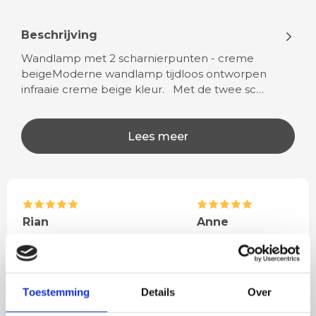
Beschrijving
Wandlamp met 2 scharnierpunten - creme
beigeModerne wandlamp tijdloos ontworpen
infraaie creme beige kleur. Met de twee sc…
Lees meer
Rian
Anne
Fijne site waar ik een mooie
Het bestellen, betale
lamp heb uitgekozen en
leveren verliep vlot e
besteld. De volgende dag
volledig naar wens. He
Toestemming
Details
Over
werd deze al bezorgd. Super
artikel is zeer mooi e
netjes en veilig verpakt.
veel sfeer, het is ook