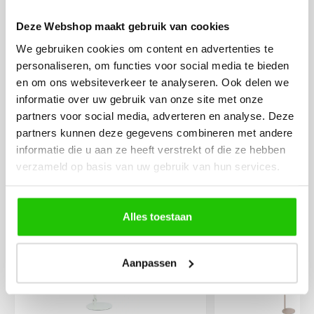
eenvoudig te plaatsen
Deze Webshop maakt gebruik van cookies
We gebruiken cookies om content en advertenties te
personaliseren, om functies voor social media te bieden
en om ons websiteverkeer te analyseren. Ook delen we
informatie over uw gebruik van onze site met onze
partners voor social media, adverteren en analyse. Deze
partners kunnen deze gegevens combineren met andere
MEER PRODUCTEN
informatie die u aan ze heeft verstrekt of die ze hebben
UIT DE SERIE SOVRANO
verzameld op basis van uw gebruik van hun services.
Alle producten uit deze serie
Alles toestaan
€
199
,00
Aanpassen