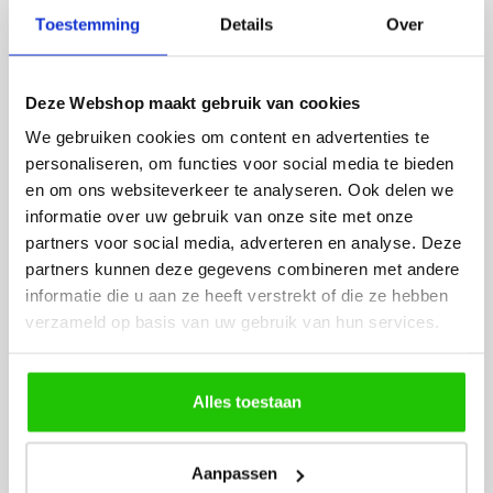
besteld. De volgende dag
volledig naar wens. He
Toestemming
Details
Over
werd deze al bezorgd. Super
artikel is zeer mooi e
netjes en veilig verpakt.
veel sfeer, het is ook
eenvoudig te plaatsen
Deze Webshop maakt gebruik van cookies
We gebruiken cookies om content en advertenties te
personaliseren, om functies voor social media te bieden
en om ons websiteverkeer te analyseren. Ook delen we
informatie over uw gebruik van onze site met onze
partners voor social media, adverteren en analyse. Deze
partners kunnen deze gegevens combineren met andere
MEER PRODUCTEN
informatie die u aan ze heeft verstrekt of die ze hebben
UIT DE SERIE
verzameld op basis van uw gebruik van hun services.
RAILVERLICHTING BASIC
SERIE
Alles toestaan
Alle producten uit deze serie
Aanpassen