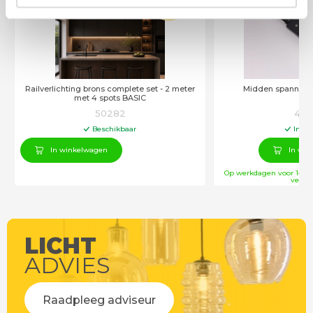
€
228
,00
Railverlichting brons complete set - 2 meter
Midden spanning 
met 4 spots BASIC
50282
423
Beschikbaar
In vo
In winkelwagen
In win
Op werkdagen voor 14:00
verstu
LICHT
ADVIES
Raadpleeg adviseur