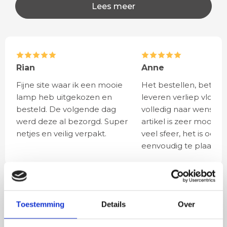
Lees meer
Rian
Anne
Fijne site waar ik een mooie
Het bestellen, betale
lamp heb uitgekozen en
leveren verliep vlot e
besteld. De volgende dag
volledig naar wens. He
werd deze al bezorgd. Super
artikel is zeer mooi e
netjes en veilig verpakt.
veel sfeer, het is ook
eenvoudig te plaatsen
BESTEL
INCLUSIEF
LICHTBRONNEN
Toestemming
Details
Over