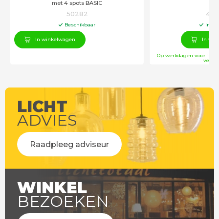
met 4 spots BASIC
50282
423
Beschikbaar
In vo
In winkelwagen
In win
Op werkdagen voor 14:00
verstu
LICHT
ADVIES
Raadpleeg adviseur
WINKEL
BEZOEKEN