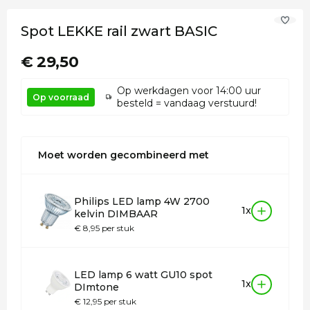
Spot LEKKE rail zwart BASIC
€ 29,50
Op werkdagen voor 14:00 uur
Op voorraad
besteld = vandaag verstuurd!
Moet worden gecombineerd met
Philips LED lamp 4W 2700
1x
kelvin DIMBAAR
€ 8,95 per stuk
LED lamp 6 watt GU10 spot
1x
DImtone
€ 12,95 per stuk