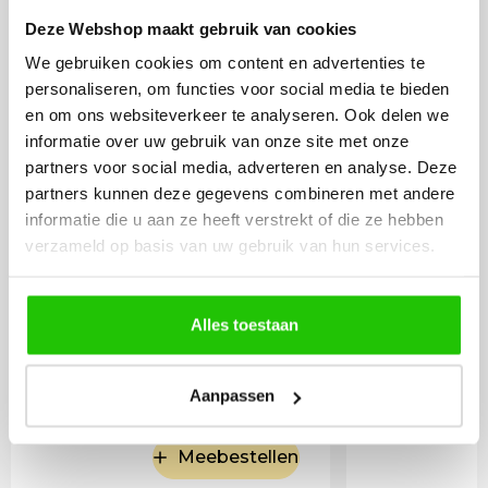
LED lamp 6 watt GU10
Philips L
Deze Webshop maakt gebruik van cookies
spot DImtone
2700 kel
We gebruiken cookies om content en advertenties te
personaliseren, om functies voor social media te bieden
en om ons websiteverkeer te analyseren. Ook delen we
informatie over uw gebruik van onze site met onze
partners voor social media, adverteren en analyse. Deze
partners kunnen deze gegevens combineren met andere
informatie die u aan ze heeft verstrekt of die ze hebben
verzameld op basis van uw gebruik van hun services.
Alles toestaan
12
,95
Incl. BTW
Aanpassen
Meebestellen