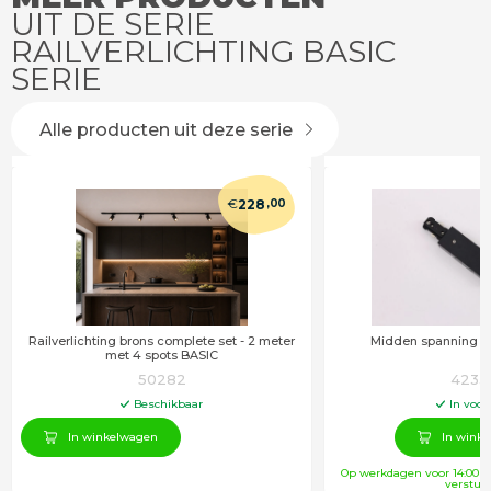
UIT DE SERIE
RAILVERLICHTING BASIC
SERIE
Alle producten uit deze serie
€
228
,00
Railverlichting brons complete set - 2 meter
Midden spanning zw
met 4 spots BASIC
50282
4233
Beschikbaar
In voor
In winkelwagen
In wink
Op werkdagen voor 14:00 u
verstuu