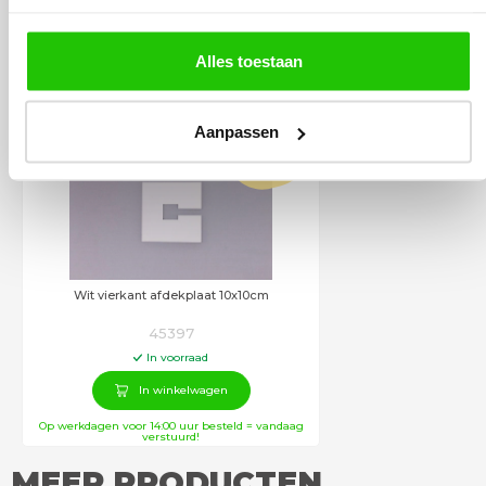
BESTEL
INCLUSIEF
Alles toestaan
DIMMERS
Aanpassen
€
7
,50
Wit vierkant afdekplaat 10x10cm
45397
In voorraad
In winkelwagen
Op werkdagen voor 14:00 uur besteld = vandaag
verstuurd!
MEER PRODUCTEN