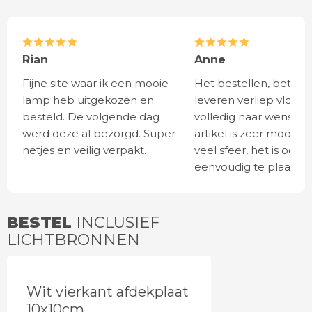
Rian
Anne
Fijne site waar ik een mooie
Het bestellen, betale
lamp heb uitgekozen en
leveren verliep vlot e
besteld. De volgende dag
volledig naar wens. He
werd deze al bezorgd. Super
artikel is zeer mooi e
netjes en veilig verpakt.
veel sfeer, het is ook
eenvoudig te plaatsen
BESTEL
INCLUSIEF
LICHTBRONNEN
Wit vierkant afdekplaat
10x10cm