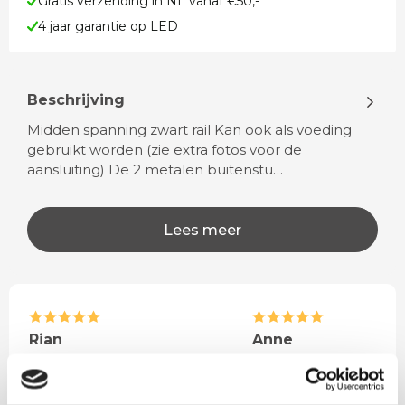
Gratis verzending in NL vanaf €50,-
4 jaar garantie op LED
Beschrijving
Midden spanning zwart rail Kan ook als voeding
gebruikt worden (zie extra fotos voor de
aansluiting) De 2 metalen buitenstu…
Lees meer
Rian
Anne
Fijne site waar ik een mooie
Het bestellen, betale
lamp heb uitgekozen en
leveren verliep vlot e