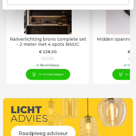
Railverlichting brons complete set
Midden spanning 
- 2 meter met 4 spots BASIC
€
228
,00
€
15
50282
423
Beschikbaar
In vo
In winkelwagen
In win
LICHT
ADVIES
Raadpleeg adviseur