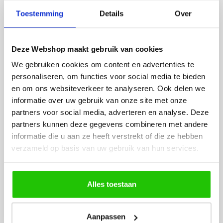
besteld. De volgende dag
volledig naar wens. He
Toestemming
Details
Over
werd deze al bezorgd. Super
artikel is zeer mooi e
netjes en veilig verpakt.
veel sfeer, het is ook
eenvoudig te plaatsen
Deze Webshop maakt gebruik van cookies
We gebruiken cookies om content en advertenties te
personaliseren, om functies voor social media te bieden
en om ons websiteverkeer te analyseren. Ook delen we
informatie over uw gebruik van onze site met onze
partners voor social media, adverteren en analyse. Deze
partners kunnen deze gegevens combineren met andere
MEER PRODUCTEN
informatie die u aan ze heeft verstrekt of die ze hebben
UIT DE SERIE
verzameld op basis van uw gebruik van hun services.
RAILVERLICHTING BASIC
SERIE
Alles toestaan
Alle producten uit deze serie
Aanpassen