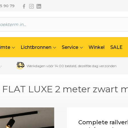
Volg ons via Facebook
Volg ons via Instagram
Volg ons via Linkedin
65 90 79
uimte
Lichtbronnen
Service
Winkel
SALE
,-
Werkdagen vóór 14:00 besteld, dezelfde dag verzonden
et FLAT LUXE 2 meter zwart m
Complete railver