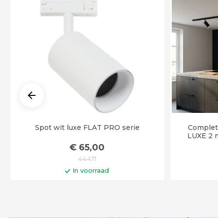
Spot wit luxe FLAT PRO serie
Complete
LUXE 2 
€
65
,00
44471
In voorraad
In winkelwagen
Op werkdagen voor 14:00 uur besteld =
Op werkdag
vandaag verstuurd!