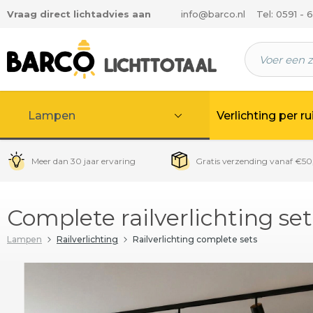
Vraag direct lichtadvies aan
info@barco.nl
Tel: 0591 - 
 hoofdinhoud
Lampen
Verlichting per r
Meer dan 30 jaar ervaring
Gratis verzending vanaf €50
Complete railverlichting s
Lampen
Railverlichting
Railverlichting complete sets