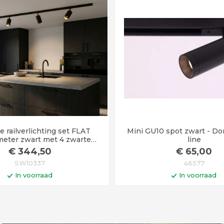
 railverlichting set FLAT
Mini GU10 spot zwart - Do
meter zwart met 4 zwarte
line
spots
€
344
,50
€
65
,00
SW10337
46577
In voorraad
In voorraad
In winkelwagen
In winkelwa
en voor 14:00 uur besteld =
Op werkdagen voor 14:00 uu
vandaag verstuurd!
vandaag verstuurd