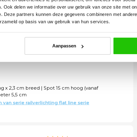
ak met visuele impact
. Perfect dimbaar,
. Ook delen we informatie over uw gebruik van onze site met on
e lichttechnologie.
e. Deze partners kunnen deze gegevens combineren met andere i
erzameld op basis van uw gebruik van hun services.
verzending
ië
daag verzonden
Aanpassen
ad)
ng x 2,3 cm breed | Spot 15 cm hoog (vanaf
eter 5,5 cm
an serie railverlichting flat line serie