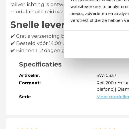
railverlichting is ontworpen voor
praktisch gem
websiteverkeer te analyseren
modulair uitbreidbaar en geschikt voor modern
media, adverteren en analys
verstrekt of die ze hebben v
Snelle levering & gratis 
✔️
Gratis verzending binnen Nederland en Belg
✔️ Besteld vóór 14:00 uur op een werkdag =
van
✔️ Binnen 1–2 dagen geleverd (indien op voorra
Specificaties
Artikelnr.
SW10337
Formaat:
Rail 200 cm la
plafond)| Diam
Serie
Meer modellen v