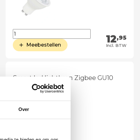
12
,95
Meebestellen
Incl. BTW
Smart led lichtbron Zigbee GU10
(HUE geschikt)
Over
 media te bieden en om ons