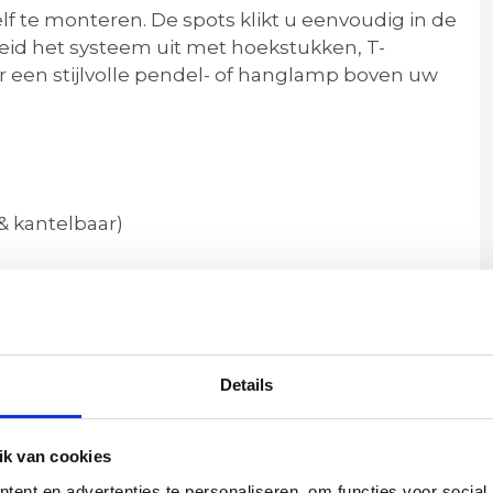
elf te monteren. De spots klikt u eenvoudig in de
reid het systeem uit met
hoekstukken, T-
r een stijlvolle pendel- of hanglamp boven uw
 & kantelbaar)
)
ikte LED-dimmer of 3-standen lamp
 of Zigbee)
 railstukken en hangadapters
Details
n het stroompunt
imme opties
k van cookies
te sfeer wilt creëren boven uw eettafel – deze
ent en advertenties te personaliseren, om functies voor social