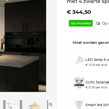
met 4 zwarte sp
€ 344,50
Op 
Op voorraad
Moet worden geco
LED lamp 6 
€ 12,95 per stuk
GU10 3stand
€ 12,95 per stuk
Smart led li