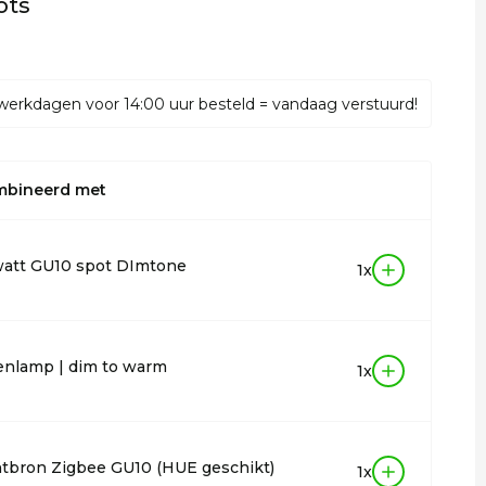
ots
werkdagen voor 14:00 uur besteld = vandaag verstuurd!
mbineerd met
watt GU10 spot DImtone
1x
enlamp | dim to warm
1x
chtbron Zigbee GU10 (HUE geschikt)
1x