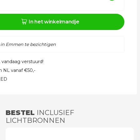
In het winkelmandje
 in Emmen te bezichtigen
, vandaag verstuurd!
in NL vanaf €50,-
 LED
BESTEL
INCLUSIEF
LICHTBRONNEN