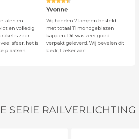
Yvonne
betalen en
Wij hadden 2 lampen besteld
vlot en volledig
met totaal 11 mondgeblazen
rtikel is zeer
kappen. Dit was zeer goed
eel sfeer, het is
verpakt geleverd. Wij bevelen dit
e plaatsen.
bedrijf zeker aan!
E SERIE RAILVERLICHTING