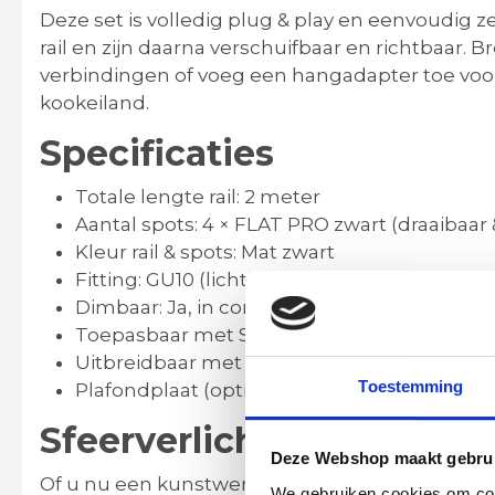
Deze set is volledig plug & play en eenvoudig z
rail en zijn daarna
verschuifbaar en richtbaar
. B
verbindingen
of voeg een
hangadapter
toe voo
kookeiland.
Specificaties
Totale lengte rail
: 2 meter
Aantal spots
: 4 × FLAT PRO zwart (draaibaar
Kleur rail & spots
: Mat zwart
Fitting
: GU10 (lichtbronnen niet inbegrepen
Dimbaar
: Ja, in combinatie met een gesch
Toepasbaar met SMART lampen
(zoals Hue
Uitbreidbaar
met bochten, T-stukken, extra
Toestemming
Plafondplaat (optioneel)
voor afwerking va
Sfeerverlichting met sl
Deze Webshop maakt gebrui
Of u nu een kunstwerk wilt uitlichten of de juis
We gebruiken cookies om cont