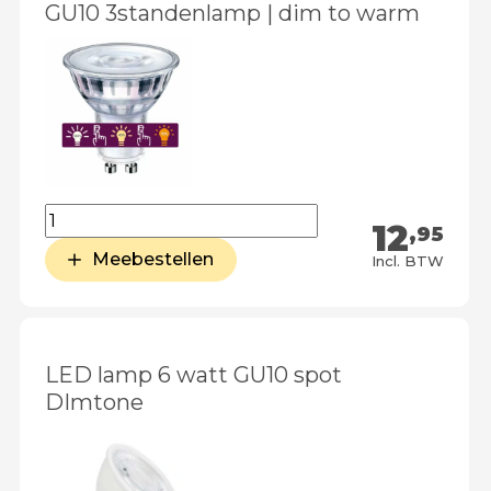
GU10 3standenlamp | dim to warm
12
,95
Meebestellen
Incl. BTW
LED lamp 6 watt GU10 spot
DImtone