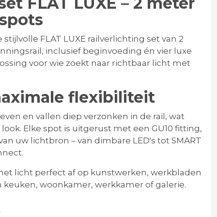
 set FLAT LUXE – 2 meter
spots
stijlvolle
FLAT LUXE railverlichting set
van 2
nningsrail, inclusief beginvoeding én vier luxe
ssing voor wie zoekt naar richtbaar licht met
ximale flexibiliteit
ven en vallen diep verzonken in de rail, wat
look. Elke spot is uitgerust met een
GU10 fitting
,
 van uw lichtbron – van
dimbare LED's
tot
SMART
nnect
.
 het licht perfect af op kunstwerken, werkbladen
een keuken, woonkamer, werkkamer of galerie.
k