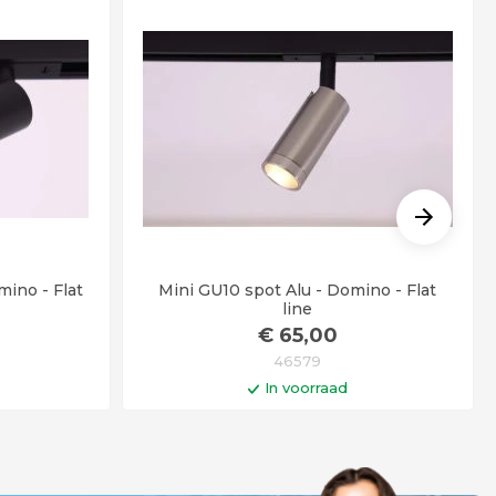
mino - Flat
Mini GU10 spot Alu - Domino - Flat
line
€
65
,00
46579
In voorraad
gen
In winkelwagen
r besteld =
Op werkdagen voor 14:00 uur besteld =
!
vandaag verstuurd!