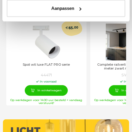
Alle producten uit deze serie
Aanpassen
€
65
,00
Spot wit luxe FLAT PRO serie
Complete railverlich
meter zwart met
44471
SW10
In voorraad
In vo
In winkelwagen
In win
Op werkdagen voor 14:00 uur besteld = vandaag
Op werkdagen voor 14:00
verstuurd!
verstu
LICHT