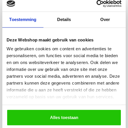
Rian
Anne
Fijne site waar ik een mooie
Het bestellen, betale
Toestemming
Details
Over
lamp heb uitgekozen en
leveren verliep vlot e
besteld. De volgende dag
volledig naar wens. He
werd deze al bezorgd. Super
artikel is zeer mooi e
Deze Webshop maakt gebruik van cookies
netjes en veilig verpakt.
veel sfeer, het is ook
We gebruiken cookies om content en advertenties te
eenvoudig te plaatsen
personaliseren, om functies voor social media te bieden
en om ons websiteverkeer te analyseren. Ook delen we
informatie over uw gebruik van onze site met onze
partners voor social media, adverteren en analyse. Deze
partners kunnen deze gegevens combineren met andere
informatie die u aan ze heeft verstrekt of die ze hebben
verzameld op basis van uw gebruik van hun services.
MEER PRODUCTEN
UIT DE SERIE
RAILVERLICHTING FLAT
Alles toestaan
LINE SERIE